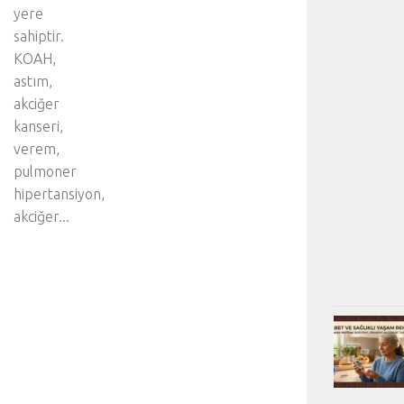
yere
sahiptir.
KOAH,
astım,
akciğer
kanseri,
verem,
pulmoner
hipertansiyon,
akciğer...