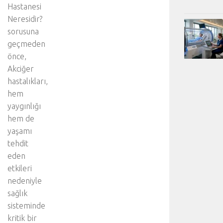
Hastanesi
Neresidir?
sorusuna
geçmeden
önce,
Akciğer
hastalıkları,
hem
yaygınlığı
hem de
yaşamı
tehdit
eden
etkileri
nedeniyle
sağlık
sisteminde
kritik bir