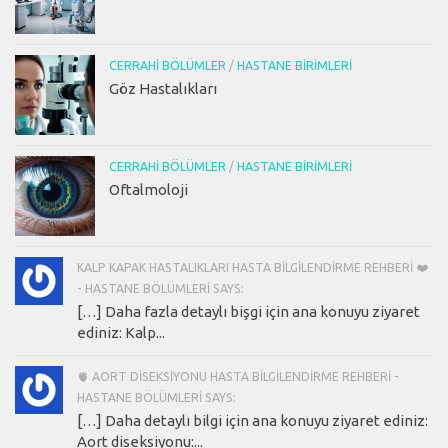
CERRAHI BÖLÜMLER
/
HASTANE BIRIMLERI
Göz Hastalıkları
CERRAHI BÖLÜMLER
/
HASTANE BIRIMLERI
Oftalmoloji
KALP KAPAK HASTALIKLARI HASTA BILGILENDIRME REHBERI ❤️
- HASTANE BÖLÜMLERI SAYS:
[…] Daha fazla detaylı bişgi için ana konuyu ziyaret
ediniz: Kalp...
🫀 AORT DISEKSIYONU HASTA BILGILENDIRME REHBERI -
HASTANE BÖLÜMLERI SAYS:
[…] Daha detaylı bilgi için ana konuyu ziyaret ediniz:
Aort diseksiyonu:...