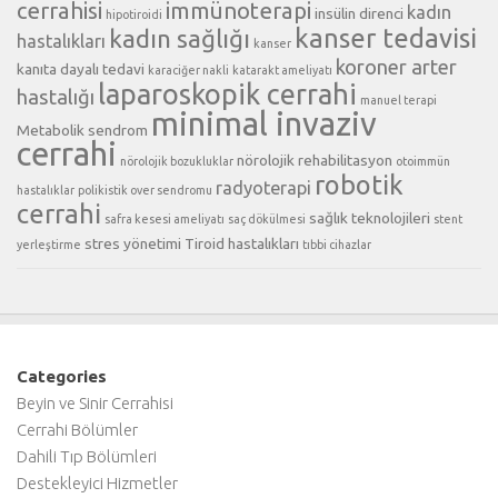
cerrahisi
immünoterapi
kadın
insülin direnci
hipotiroidi
kanser tedavisi
kadın sağlığı
hastalıkları
kanser
koroner arter
kanıta dayalı tedavi
karaciğer nakli
katarakt ameliyatı
laparoskopik cerrahi
hastalığı
manuel terapi
minimal invaziv
Metabolik sendrom
cerrahi
nörolojik rehabilitasyon
nörolojik bozukluklar
otoimmün
robotik
radyoterapi
hastalıklar
polikistik over sendromu
cerrahi
sağlık teknolojileri
safra kesesi ameliyatı
saç dökülmesi
stent
stres yönetimi
Tiroid hastalıkları
yerleştirme
tıbbi cihazlar
Categories
Beyin ve Sinir Cerrahisi
Cerrahi Bölümler
Dahili Tıp Bölümleri
Destekleyici Hizmetler