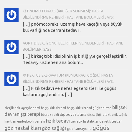
💨 PNÖMOTORAKS (AKCIĞER SÖNMESI): HASTA
BILGILENDIRME REHBERI - HASTANE BÖLÜMLERI SAYS:
[…] pnömotoraks, uzamış hava kaçağı veya büyük
bül varlığında cerrahi tedavi...
AORT DISEKSIYONU: BELIRTILERI VE NEDENLERI - HASTANE
BÖLÜMLERI SAYS:
[…] birkaç tıbbi disiplinin iş birliğiyle gerçekleştirilir.
Tedaviyi üstlenen ana bölüm...
💙 PEKTUS EKSKAVATUM (KUNDURACI GÖĞSÜ) HASTA
BILGILENDIRME REHBERI - HASTANE BÖLÜMLERI SAYS:
[…] Fizik tedavi ve nefes egzersizleri ile göğüs
kaslarını güçlendirin. […]
bilişsel
alerjik rinit
ağrı yönetimi
bağışıklık sistemi
bağışıklık sistemi güçlendirme
davranışçı terapi
diş beyazlatma
böbrek nakli
diş sağlığı
elektronik sağlık
fizik tedavi
kayıtları
endoskopik cerrahi
genetik hastalıklar
genetik testler
göğüs
göz hastalıkları
göz sağlığı
göz tansiyonu