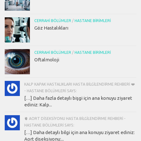
CERRAHI BÖLÜMLER
/
HASTANE BIRIMLERI
Göz Hastalıkları
CERRAHI BÖLÜMLER
/
HASTANE BIRIMLERI
Oftalmoloji
KALP KAPAK HASTALIKLARI HASTA BILGILENDIRME REHBERI ❤️
- HASTANE BÖLÜMLERI SAYS:
[…] Daha fazla detaylı bişgi için ana konuyu ziyaret
ediniz: Kalp...
🫀 AORT DISEKSIYONU HASTA BILGILENDIRME REHBERI -
HASTANE BÖLÜMLERI SAYS:
[…] Daha detaylı bilgi için ana konuyu ziyaret ediniz:
Aort diseksiyonu:...