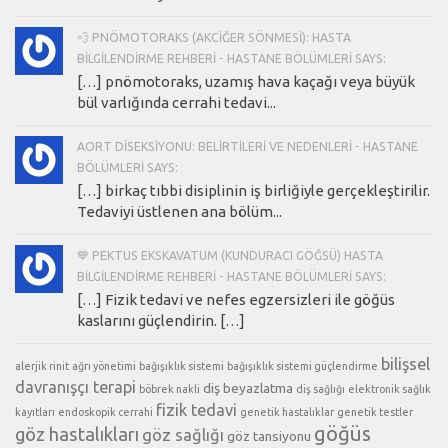
💨 PNÖMOTORAKS (AKCIĞER SÖNMESI): HASTA
BILGILENDIRME REHBERI - HASTANE BÖLÜMLERI SAYS:
[…] pnömotoraks, uzamış hava kaçağı veya büyük
bül varlığında cerrahi tedavi...
AORT DISEKSIYONU: BELIRTILERI VE NEDENLERI - HASTANE
BÖLÜMLERI SAYS:
[…] birkaç tıbbi disiplinin iş birliğiyle gerçekleştirilir.
Tedaviyi üstlenen ana bölüm...
💙 PEKTUS EKSKAVATUM (KUNDURACI GÖĞSÜ) HASTA
BILGILENDIRME REHBERI - HASTANE BÖLÜMLERI SAYS:
[…] Fizik tedavi ve nefes egzersizleri ile göğüs
kaslarını güçlendirin. […]
bilişsel
alerjik rinit
ağrı yönetimi
bağışıklık sistemi
bağışıklık sistemi güçlendirme
davranışçı terapi
diş beyazlatma
böbrek nakli
diş sağlığı
elektronik sağlık
fizik tedavi
kayıtları
endoskopik cerrahi
genetik hastalıklar
genetik testler
göğüs
göz hastalıkları
göz sağlığı
göz tansiyonu