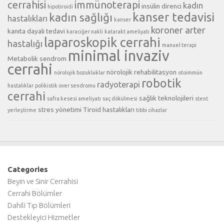
cerrahisi
immünoterapi
kadın
insülin direnci
hipotiroidi
kanser tedavisi
kadın sağlığı
hastalıkları
kanser
koroner arter
kanıta dayalı tedavi
karaciğer nakli
katarakt ameliyatı
laparoskopik cerrahi
hastalığı
manuel terapi
minimal invaziv
Metabolik sendrom
cerrahi
nörolojik rehabilitasyon
nörolojik bozukluklar
otoimmün
robotik
radyoterapi
hastalıklar
polikistik over sendromu
cerrahi
sağlık teknolojileri
safra kesesi ameliyatı
saç dökülmesi
stent
stres yönetimi
Tiroid hastalıkları
yerleştirme
tıbbi cihazlar
Categories
Beyin ve Sinir Cerrahisi
Cerrahi Bölümler
Dahili Tıp Bölümleri
Destekleyici Hizmetler