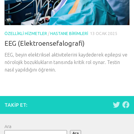
ÖZELLIKLI HIZMETLER
/
HASTANE BIRIMLERI
13 OCAK 2025
EEG (Elektroensefalografi)
EEG, beyin elektriksel aktivitelerini kaydederek epilepsi ve
nörolojik bozuklukların tanısında kritik rol oynar. Testin
nasıl yapıldığını öğrenin.
TAKIP ET:
Ara
Ara