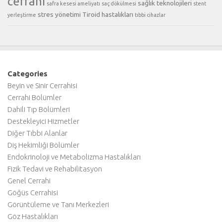
cerrahi
sağlık teknolojileri
safra kesesi ameliyatı
saç dökülmesi
stent
stres yönetimi
Tiroid hastalıkları
yerleştirme
tıbbi cihazlar
Categories
Beyin ve Sinir Cerrahisi
Cerrahi Bölümler
Dahili Tıp Bölümleri
Destekleyici Hizmetler
Diğer Tıbbi Alanlar
Diş Hekimliği Bölümler
Endokrinoloji ve Metabolizma Hastalıkları
Fizik Tedavi ve Rehabilitasyon
Genel Cerrahi
Göğüs Cerrahisi
Görüntüleme ve Tanı Merkezleri
Göz Hastalıkları