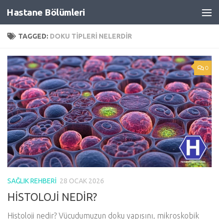
Hastane Bölümleri
Skip to content
TAGGED:
DOKU TIPLERI NELERDIR
0
SAĞLIK REHBERI
28 OCAK 2026
HİSTOLOJİ NEDİR?
Histoloji nedir? Vücudumuzun doku yapısını, mikroskobik