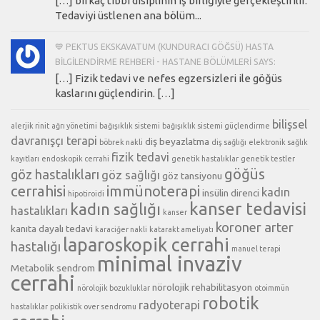
[…] birkaç tıbbi disiplinin iş birliğiyle gerçekleştirilir.
Tedaviyi üstlenen ana bölüm...
💙 PEKTUS EKSKAVATUM (KUNDURACI GÖĞSÜ) HASTA
BILGILENDIRME REHBERI - HASTANE BÖLÜMLERI SAYS:
[…] Fizik tedavi ve nefes egzersizleri ile göğüs
kaslarını güçlendirin. […]
bilişsel
alerjik rinit
ağrı yönetimi
bağışıklık sistemi
bağışıklık sistemi güçlendirme
davranışçı terapi
diş beyazlatma
böbrek nakli
diş sağlığı
elektronik sağlık
fizik tedavi
kayıtları
endoskopik cerrahi
genetik hastalıklar
genetik testler
göğüs
göz hastalıkları
göz sağlığı
göz tansiyonu
cerrahisi
immünoterapi
kadın
insülin direnci
hipotiroidi
kanser tedavisi
kadın sağlığı
hastalıkları
kanser
koroner arter
kanıta dayalı tedavi
karaciğer nakli
katarakt ameliyatı
laparoskopik cerrahi
hastalığı
manuel terapi
minimal invaziv
Metabolik sendrom
cerrahi
nörolojik rehabilitasyon
nörolojik bozukluklar
otoimmün
robotik
radyoterapi
hastalıklar
polikistik over sendromu