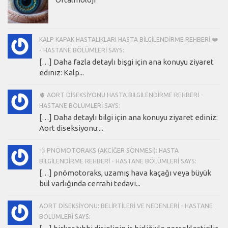
KALP KAPAK HASTALIKLARI HASTA BILGILENDIRME REHBERI ❤️
- HASTANE BÖLÜMLERI SAYS:
[…] Daha fazla detaylı bişgi için ana konuyu ziyaret
ediniz: Kalp...
🫀 AORT DISEKSIYONU HASTA BILGILENDIRME REHBERI -
HASTANE BÖLÜMLERI SAYS:
[…] Daha detaylı bilgi için ana konuyu ziyaret ediniz:
Aort diseksiyonu:...
💨 PNÖMOTORAKS (AKCIĞER SÖNMESI): HASTA
BILGILENDIRME REHBERI - HASTANE BÖLÜMLERI SAYS:
[…] pnömotoraks, uzamış hava kaçağı veya büyük
bül varlığında cerrahi tedavi...
AORT DISEKSIYONU: BELIRTILERI VE NEDENLERI - HASTANE
BÖLÜMLERI SAYS: