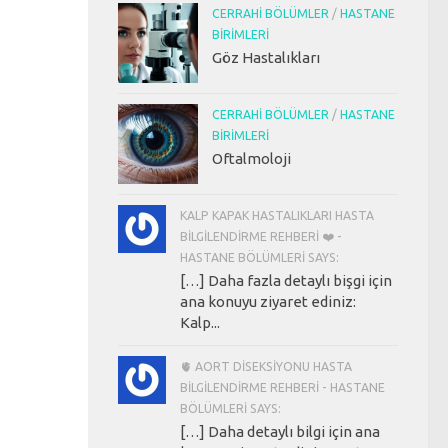
CERRAHI BÖLÜMLER
/
HASTANE
BIRIMLERI
Göz Hastalıkları
CERRAHI BÖLÜMLER
/
HASTANE
BIRIMLERI
Oftalmoloji
KALP KAPAK HASTALIKLARI HASTA
BILGILENDIRME REHBERI ❤️ -
HASTANE BÖLÜMLERI SAYS:
[…] Daha fazla detaylı bişgi için
ana konuyu ziyaret ediniz:
Kalp...
🫀 AORT DISEKSIYONU HASTA
BILGILENDIRME REHBERI - HASTANE
BÖLÜMLERI SAYS:
[…] Daha detaylı bilgi için ana