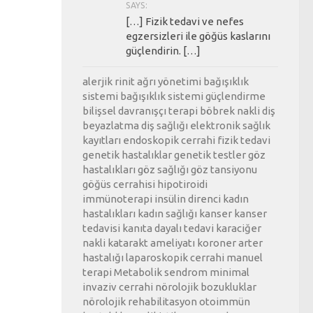
SAYS:
[…] Fizik tedavi ve nefes
egzersizleri ile göğüs kaslarını
güçlendirin. […]
alerjik rinit
ağrı yönetimi
bağışıklık
sistemi
bağışıklık sistemi güçlendirme
bilişsel davranışçı terapi
böbrek nakli
diş
beyazlatma
diş sağlığı
elektronik sağlık
kayıtları
endoskopik cerrahi
fizik tedavi
genetik hastalıklar
genetik testler
göz
hastalıkları
göz sağlığı
göz tansiyonu
göğüs cerrahisi
hipotiroidi
immünoterapi
insülin direnci
kadın
hastalıkları
kadın sağlığı
kanser
kanser
tedavisi
kanıta dayalı tedavi
karaciğer
nakli
katarakt ameliyatı
koroner arter
hastalığı
laparoskopik cerrahi
manuel
terapi
Metabolik sendrom
minimal
invaziv cerrahi
nörolojik bozukluklar
nörolojik rehabilitasyon
otoimmün