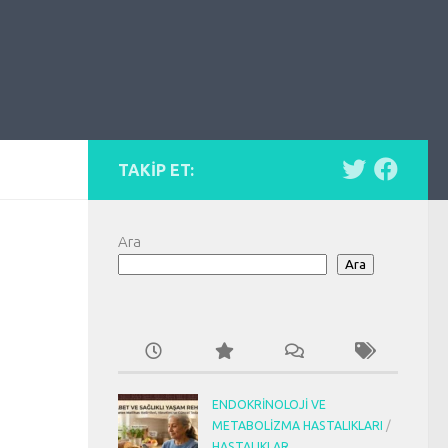
TAKIP ET:
Ara
Ara
ENDOKRINOLOJI VE
METABOLIZMA HASTALIKLARI
/
HASTALIKLAR