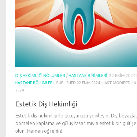
DIŞ HEKIMLIĞI BÖLÜMLER
/
HASTANE BIRIMLERI
22 EKIM 2024
HASTANE BÖLÜMLERI
· PUBLISHED
22 EKIM 2024
· LAST MODIFIED
14
2024
Estetik Diş Hekimliği
Estetik diş hekimliği ile gülüşünüzü yenileyin. Diş beyazl
porselen kaplama ve gülüş tasarımıyla estetik bir gülüşe
olun. Hemen öğrenin!