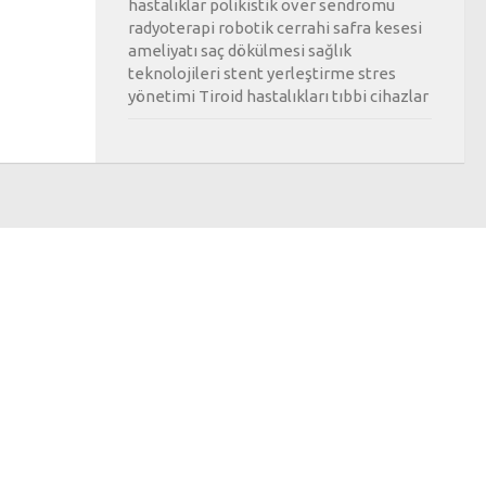
hastalıklar
polikistik over sendromu
radyoterapi
robotik cerrahi
safra kesesi
ameliyatı
saç dökülmesi
sağlık
teknolojileri
stent yerleştirme
stres
yönetimi
Tiroid hastalıkları
tıbbi cihazlar