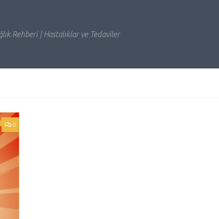
lık Rehberi | Hastalıklar ve Tedaviler
0