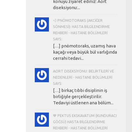
konuyu ziyaret ediniz: Aort
diseksiyonu:...
💨 PNÖMOTORAKS (AKCIĞER
SÖNMESI): HASTA BILGILENDIRME
REHBERI - HASTANE BÖLÜMLERI
SAYS:
[…] pnömotoraks, uzamış hava
kaçağı veya büyük bül varlığında
cerrahi tedavi...
AORT DISEKSIYONU: BELIRTILERI VE
NEDENLERI - HASTANE BÖLÜMLERI
SAYS:
[…] birkaç tıbbi disiplinin iş
birliğiyle gerçekleştirilir.
Tedaviyi üstlenen ana bölüm...
💙 PEKTUS EKSKAVATUM (KUNDURACI
GÖĞSÜ) HASTA BILGILENDIRME
REHBERI - HASTANE BÖLÜMLERI