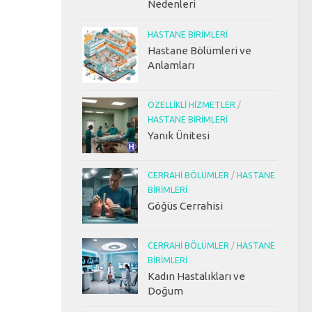
Nedenleri
HASTANE BIRIMLERI
Hastane Bölümleri ve
Anlamları
ÖZELLIKLI HIZMETLER
/
HASTANE BIRIMLERI
Yanık Ünitesi
CERRAHI BÖLÜMLER
/
HASTANE
BIRIMLERI
Göğüs Cerrahisi
CERRAHI BÖLÜMLER
/
HASTANE
BIRIMLERI
Kadın Hastalıkları ve
Doğum