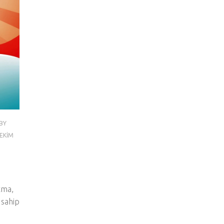
BY
 EKIM
atma,
 sahip