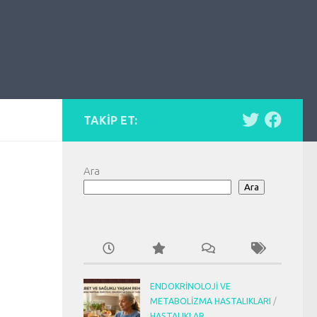
TAKIP ET:
Ara
Ara
ENDOKRINOLOJI VE
METABOLIZMA HASTALIKLARI
/
HASTALIKLAR