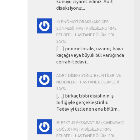
konuyu ziyaret ediniz: Aort
diseksiyonu:...
💨 PNÖMOTORAKS (AKCIĞER
SÖNMESI): HASTA BILGILENDIRME
REHBERI - HASTANE BÖLÜMLERI
SAYS:
[…] pnömotoraks, uzamış hava
kaçağı veya büyük bül varlığında
cerrahi tedavi...
AORT DISEKSIYONU: BELIRTILERI VE
NEDENLERI - HASTANE BÖLÜMLERI
SAYS:
[…] birkaç tıbbi disiplinin iş
birliğiyle gerçekleştirilir.
Tedaviyi üstlenen ana bölüm...
💙 PEKTUS EKSKAVATUM (KUNDURACI
GÖĞSÜ) HASTA BILGILENDIRME
REHBERI - HASTANE BÖLÜMLERI