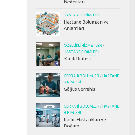
Nedenleri
HASTANE BIRIMLERI
Hastane Bölümleri ve
Anlamları
ÖZELLIKLI HIZMETLER
/
HASTANE BIRIMLERI
Yanık Ünitesi
CERRAHI BÖLÜMLER
/
HASTANE
BIRIMLERI
Göğüs Cerrahisi
CERRAHI BÖLÜMLER
/
HASTANE
BIRIMLERI
Kadın Hastalıkları ve
Doğum