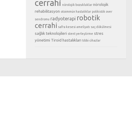
cerrahi
nörolojik
nörolojik bozukluklar
rehabilitasyon
otoimmün hastalıklar
polikistik over
robotik
radyoterapi
sendromu
cerrahi
safra kesesi ameliyatı
saç dökülmesi
sağlık teknolojileri
stres
stent yerleştirme
yönetimi
Tiroid hastalıkları
tıbbi cihazlar