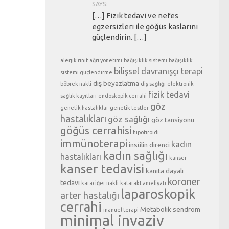
SAYS:
[…] Fizik tedavi ve nefes
egzersizleri ile göğüs kaslarını
güçlendirin. […]
alerjik rinit
ağrı yönetimi
bağışıklık sistemi
bağışıklık
bilişsel davranışçı terapi
sistemi güçlendirme
diş beyazlatma
böbrek nakli
diş sağlığı
elektronik
fizik tedavi
sağlık kayıtları
endoskopik cerrahi
göz
genetik hastalıklar
genetik testler
hastalıkları
göz sağlığı
göz tansiyonu
göğüs cerrahisi
hipotiroidi
immünoterapi
kadın
insülin direnci
kadın sağlığı
hastalıkları
kanser
kanser tedavisi
kanıta dayalı
koroner
tedavi
karaciğer nakli
katarakt ameliyatı
laparoskopik
arter hastalığı
cerrahi
Metabolik sendrom
manuel terapi
minimal invaziv