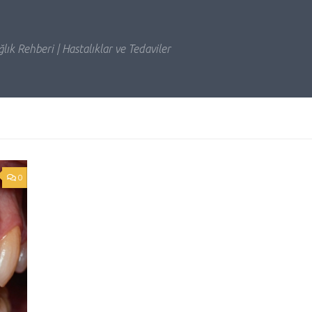
lık Rehberi | Hastalıklar ve Tedaviler
0