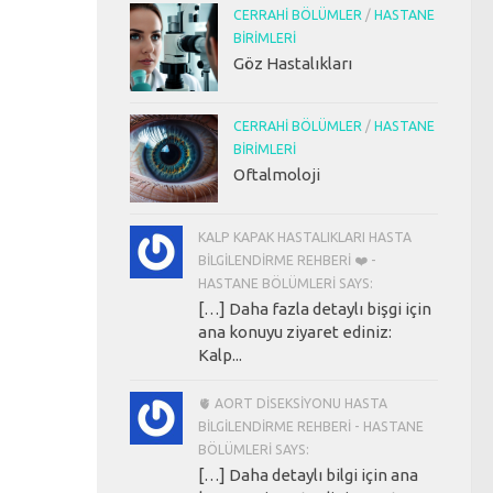
CERRAHI BÖLÜMLER
/
HASTANE
BIRIMLERI
Göz Hastalıkları
CERRAHI BÖLÜMLER
/
HASTANE
BIRIMLERI
Oftalmoloji
KALP KAPAK HASTALIKLARI HASTA
BILGILENDIRME REHBERI ❤️ -
HASTANE BÖLÜMLERI SAYS:
[…] Daha fazla detaylı bişgi için
ana konuyu ziyaret ediniz:
Kalp...
🫀 AORT DISEKSIYONU HASTA
BILGILENDIRME REHBERI - HASTANE
BÖLÜMLERI SAYS:
[…] Daha detaylı bilgi için ana