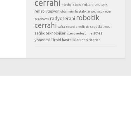
cerrahi
nörolojik
nörolojik bozukluklar
rehabilitasyon
otoimmün hastalıklar
polikistik over
robotik
radyoterapi
sendromu
cerrahi
safra kesesi ameliyatı
saç dökülmesi
sağlık teknolojileri
stres
stent yerleştirme
yönetimi
Tiroid hastalıkları
tıbbi cihazlar