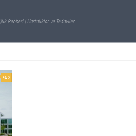
lık Rehberi | Hastalıklar ve Tedaviler
0