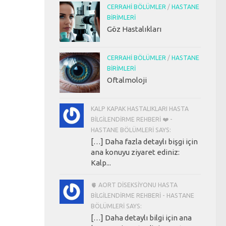
CERRAHI BÖLÜMLER
/
HASTANE
BIRIMLERI
Göz Hastalıkları
CERRAHI BÖLÜMLER
/
HASTANE
BIRIMLERI
Oftalmoloji
KALP KAPAK HASTALIKLARI HASTA
BILGILENDIRME REHBERI ❤️ -
HASTANE BÖLÜMLERI SAYS:
[…] Daha fazla detaylı bişgi için
ana konuyu ziyaret ediniz:
Kalp...
🫀 AORT DISEKSIYONU HASTA
BILGILENDIRME REHBERI - HASTANE
BÖLÜMLERI SAYS:
[…] Daha detaylı bilgi için ana