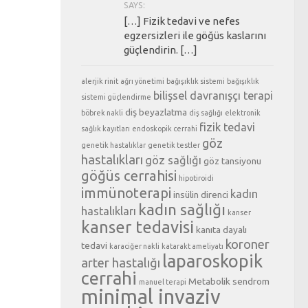
SAYS:
[…] Fizik tedavi ve nefes
egzersizleri ile göğüs kaslarını
güçlendirin. […]
alerjik rinit
ağrı yönetimi
bağışıklık sistemi
bağışıklık
bilişsel davranışçı terapi
sistemi güçlendirme
diş beyazlatma
böbrek nakli
diş sağlığı
elektronik
fizik tedavi
sağlık kayıtları
endoskopik cerrahi
göz
genetik hastalıklar
genetik testler
hastalıkları
göz sağlığı
göz tansiyonu
göğüs cerrahisi
hipotiroidi
immünoterapi
kadın
insülin direnci
kadın sağlığı
hastalıkları
kanser
kanser tedavisi
kanıta dayalı
koroner
tedavi
karaciğer nakli
katarakt ameliyatı
laparoskopik
arter hastalığı
cerrahi
Metabolik sendrom
manuel terapi
minimal invaziv