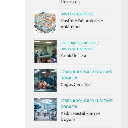
Nedenleri
HASTANE BIRIMLERI
Hastane Bölümleri ve
Anlamları
ÖZELLIKLI HIZMETLER
/
HASTANE BIRIMLERI
Yanık Ünitesi
CERRAHI BÖLÜMLER
/
HASTANE
BIRIMLERI
Göğüs Cerrahisi
CERRAHI BÖLÜMLER
/
HASTANE
BIRIMLERI
Kadın Hastalıkları ve
Doğum