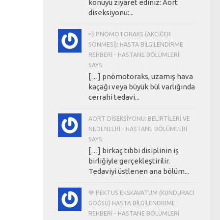
konuyu ziyaret ediniz: Aort
diseksiyonu:...
💨 PNÖMOTORAKS (AKCIĞER
SÖNMESI): HASTA BILGILENDIRME
REHBERI - HASTANE BÖLÜMLERI
SAYS:
[…] pnömotoraks, uzamış hava
kaçağı veya büyük bül varlığında
cerrahi tedavi...
AORT DISEKSIYONU: BELIRTILERI VE
NEDENLERI - HASTANE BÖLÜMLERI
SAYS:
[…] birkaç tıbbi disiplinin iş
birliğiyle gerçekleştirilir.
Tedaviyi üstlenen ana bölüm...
💙 PEKTUS EKSKAVATUM (KUNDURACI
GÖĞSÜ) HASTA BILGILENDIRME
REHBERI - HASTANE BÖLÜMLERI