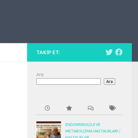
TAKIP ET:
Ara
Ara
ENDOKRINOLOJI VE
METABOLIZMA HASTALIKLARI
/
HASTALIKLAR