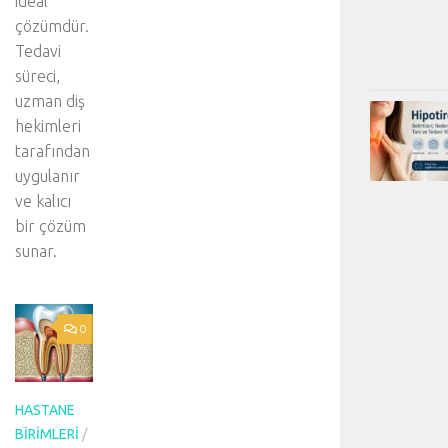
ideal
çözümdür.
Tedavi
süreci,
uzman diş
hekimleri
tarafından
uygulanır
ve kalıcı
bir çözüm
sunar.
0
HASTANE
BIRIMLERI
/