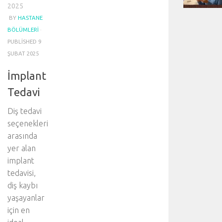
2025
BY
HASTANE
BÖLÜMLERI
·
PUBLISHED
9
ŞUBAT 2025
İmplant
Tedavi
Diş tedavi
seçenekleri
arasında
yer alan
implant
tedavisi,
diş kaybı
yaşayanlar
için en