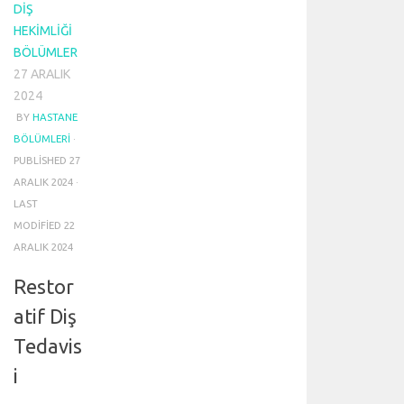
DIŞ
HEKIMLIĞI
BÖLÜMLER
27 ARALIK
2024
BY
HASTANE
BÖLÜMLERI
·
PUBLISHED
27
ARALIK 2024
·
LAST
MODIFIED
22
ARALIK 2024
Restor
atif Diş
Tedavis
i