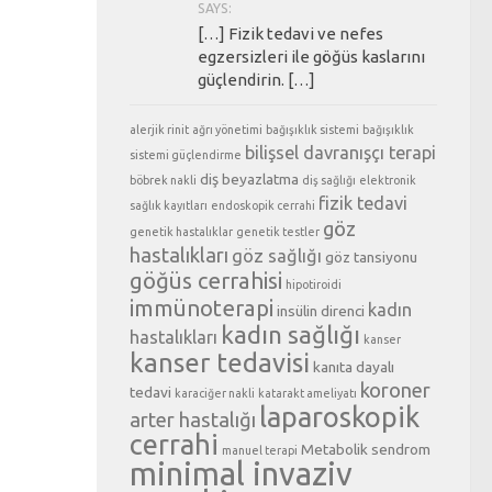
SAYS:
[…] Fizik tedavi ve nefes
egzersizleri ile göğüs kaslarını
güçlendirin. […]
alerjik rinit
ağrı yönetimi
bağışıklık sistemi
bağışıklık
bilişsel davranışçı terapi
sistemi güçlendirme
diş beyazlatma
böbrek nakli
diş sağlığı
elektronik
fizik tedavi
sağlık kayıtları
endoskopik cerrahi
göz
genetik hastalıklar
genetik testler
hastalıkları
göz sağlığı
göz tansiyonu
göğüs cerrahisi
hipotiroidi
immünoterapi
kadın
insülin direnci
kadın sağlığı
hastalıkları
kanser
kanser tedavisi
kanıta dayalı
koroner
tedavi
karaciğer nakli
katarakt ameliyatı
laparoskopik
arter hastalığı
cerrahi
Metabolik sendrom
manuel terapi
minimal invaziv