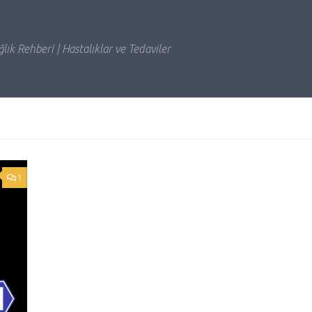
lık Rehberi | Hastalıklar ve Tedaviler
1