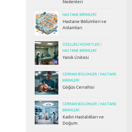
Nedenleri
HASTANE BIRIMLERI
Hastane Bölümleri ve
Anlamları
ÖZELLIKLI HIZMETLER
/
HASTANE BIRIMLERI
Yanık Ünitesi
CERRAHI BÖLÜMLER
/
HASTANE
BIRIMLERI
Göğüs Cerrahisi
CERRAHI BÖLÜMLER
/
HASTANE
BIRIMLERI
Kadın Hastalıkları ve
Doğum