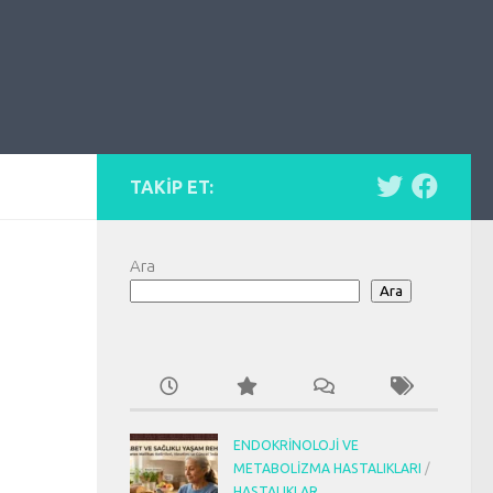
TAKIP ET:
Ara
Ara
ENDOKRINOLOJI VE
METABOLIZMA HASTALIKLARI
/
HASTALIKLAR