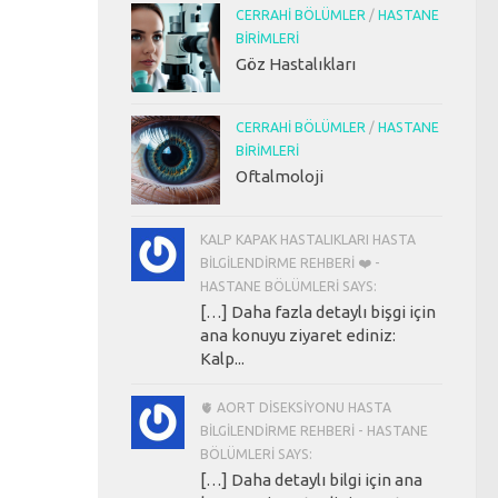
CERRAHI BÖLÜMLER
/
HASTANE
BIRIMLERI
Göz Hastalıkları
CERRAHI BÖLÜMLER
/
HASTANE
BIRIMLERI
Oftalmoloji
KALP KAPAK HASTALIKLARI HASTA
BILGILENDIRME REHBERI ❤️ -
HASTANE BÖLÜMLERI SAYS:
[…] Daha fazla detaylı bişgi için
ana konuyu ziyaret ediniz:
Kalp...
🫀 AORT DISEKSIYONU HASTA
BILGILENDIRME REHBERI - HASTANE
BÖLÜMLERI SAYS:
[…] Daha detaylı bilgi için ana