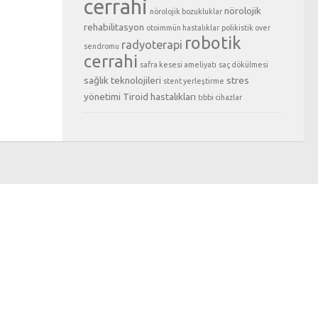
cerrahi
nörolojik
nörolojik bozukluklar
rehabilitasyon
otoimmün hastalıklar
polikistik over
robotik
radyoterapi
sendromu
cerrahi
safra kesesi ameliyatı
saç dökülmesi
sağlık teknolojileri
stres
stent yerleştirme
yönetimi
Tiroid hastalıkları
tıbbi cihazlar