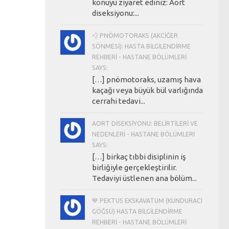
konuyu ziyaret ediniz: Aort
diseksiyonu:...
💨 PNÖMOTORAKS (AKCIĞER
SÖNMESI): HASTA BILGILENDIRME
REHBERI - HASTANE BÖLÜMLERI
SAYS:
[…] pnömotoraks, uzamış hava
kaçağı veya büyük bül varlığında
cerrahi tedavi...
AORT DISEKSIYONU: BELIRTILERI VE
NEDENLERI - HASTANE BÖLÜMLERI
SAYS:
[…] birkaç tıbbi disiplinin iş
birliğiyle gerçekleştirilir.
Tedaviyi üstlenen ana bölüm...
💙 PEKTUS EKSKAVATUM (KUNDURACI
GÖĞSÜ) HASTA BILGILENDIRME
REHBERI - HASTANE BÖLÜMLERI