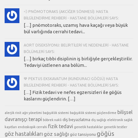
💨 PNÖMOTORAKS (AKCIĞER SÖNMESI): HASTA
BILGILENDIRME REHBERI - HASTANE BÖLÜMLERI SAYS:
[…] pnömotoraks, uzamış hava kaçağı veya büyük
bül varlığında cerrahi tedavi...
AORT DISEKSIYONU: BELIRTILERI VE NEDENLERI - HASTANE
BÖLÜMLERI SAYS:
[…] birkaç tıbbi disiplinin iş birliğiyle gerçekleştirilir.
Tedaviyi üstlenen ana bölüm...
💙 PEKTUS EKSKAVATUM (KUNDURACI GÖĞSÜ) HASTA
BILGILENDIRME REHBERI - HASTANE BÖLÜMLERI SAYS:
[…] Fizik tedavi ve nefes egzersizleri ile göğüs
kaslarını güçlendirin. […]
bilişsel
alerjik rinit
ağrı yönetimi
bağışıklık sistemi
bağışıklık sistemi güçlendirme
davranışçı terapi
diş beyazlatma
böbrek nakli
diş sağlığı
elektronik sağlık
fizik tedavi
kayıtları
endoskopik cerrahi
genetik hastalıklar
genetik testler
göğüs
göz hastalıkları
göz sağlığı
göz tansiyonu