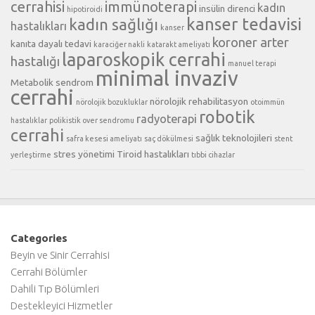
cerrahisi
immünoterapi
kadın
insülin direnci
hipotiroidi
kanser tedavisi
kadın sağlığı
hastalıkları
kanser
koroner arter
kanıta dayalı tedavi
karaciğer nakli
katarakt ameliyatı
laparoskopik cerrahi
hastalığı
manuel terapi
minimal invaziv
Metabolik sendrom
cerrahi
nörolojik rehabilitasyon
nörolojik bozukluklar
otoimmün
robotik
radyoterapi
hastalıklar
polikistik over sendromu
cerrahi
sağlık teknolojileri
safra kesesi ameliyatı
saç dökülmesi
stent
stres yönetimi
Tiroid hastalıkları
yerleştirme
tıbbi cihazlar
Categories
Beyin ve Sinir Cerrahisi
Cerrahi Bölümler
Dahili Tıp Bölümleri
Destekleyici Hizmetler