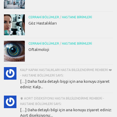
CERRAHI BÖLÜMLER
/
HASTANE BIRIMLERI
Göz Hastalıkları
CERRAHI BÖLÜMLER
/
HASTANE BIRIMLERI
Oftalmoloji
KALP KAPAK HASTALIKLARI HASTA BILGILENDIRME REHBERI ❤️
- HASTANE BÖLÜMLERI SAYS:
[…] Daha fazla detaylı bişgi için ana konuyu ziyaret
ediniz: Kalp...
🫀 AORT DISEKSIYONU HASTA BILGILENDIRME REHBERI -
HASTANE BÖLÜMLERI SAYS:
[…] Daha detaylı bilgi için ana konuyu ziyaret ediniz:
Aort diseksiyonu:...