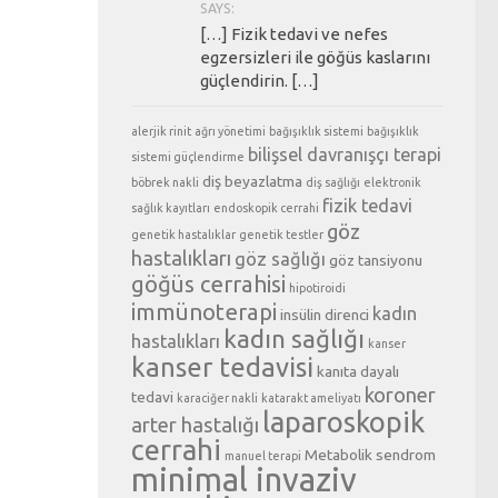
SAYS:
[…] Fizik tedavi ve nefes
egzersizleri ile göğüs kaslarını
güçlendirin. […]
alerjik rinit
ağrı yönetimi
bağışıklık sistemi
bağışıklık
bilişsel davranışçı terapi
sistemi güçlendirme
diş beyazlatma
böbrek nakli
diş sağlığı
elektronik
fizik tedavi
sağlık kayıtları
endoskopik cerrahi
göz
genetik hastalıklar
genetik testler
hastalıkları
göz sağlığı
göz tansiyonu
göğüs cerrahisi
hipotiroidi
immünoterapi
kadın
insülin direnci
kadın sağlığı
hastalıkları
kanser
kanser tedavisi
kanıta dayalı
koroner
tedavi
karaciğer nakli
katarakt ameliyatı
laparoskopik
arter hastalığı
cerrahi
Metabolik sendrom
manuel terapi
minimal invaziv