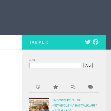
TAKIP ET:
Ara
Ara
ENDOKRINOLOJI VE
METABOLIZMA HASTALIKLARI
/
HASTALIKLAR