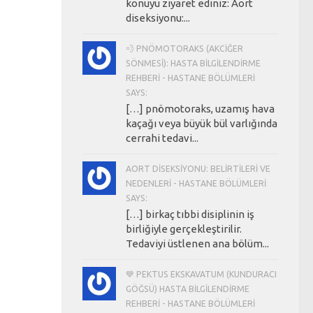
konuyu ziyaret ediniz: Aort
diseksiyonu:...
💨 PNÖMOTORAKS (AKCIĞER
SÖNMESI): HASTA BILGILENDIRME
REHBERI - HASTANE BÖLÜMLERI
SAYS:
[…] pnömotoraks, uzamış hava
kaçağı veya büyük bül varlığında
cerrahi tedavi...
AORT DISEKSIYONU: BELIRTILERI VE
NEDENLERI - HASTANE BÖLÜMLERI
SAYS:
[…] birkaç tıbbi disiplinin iş
birliğiyle gerçekleştirilir.
Tedaviyi üstlenen ana bölüm...
💙 PEKTUS EKSKAVATUM (KUNDURACI
GÖĞSÜ) HASTA BILGILENDIRME
REHBERI - HASTANE BÖLÜMLERI