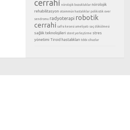
cerrahi
nörolojik
nörolojik bozukluklar
rehabilitasyon
otoimmün hastalıklar
polikistik over
robotik
radyoterapi
sendromu
cerrahi
safra kesesi ameliyatı
saç dökülmesi
sağlık teknolojileri
stres
stent yerleştirme
yönetimi
Tiroid hastalıkları
tıbbi cihazlar