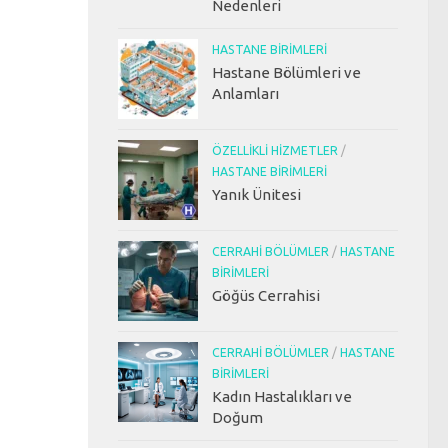
Nedenleri
HASTANE BIRIMLERI
Hastane Bölümleri ve
Anlamları
ÖZELLIKLI HIZMETLER
/
HASTANE BIRIMLERI
Yanık Ünitesi
CERRAHI BÖLÜMLER
/
HASTANE
BIRIMLERI
Göğüs Cerrahisi
CERRAHI BÖLÜMLER
/
HASTANE
BIRIMLERI
Kadın Hastalıkları ve
Doğum