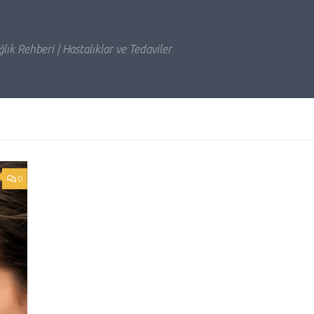
lık Rehberi | Hastalıklar ve Tedaviler
0