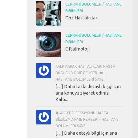
CERRAHI BÖLÜMLER
/
HASTANE
BIRIMLERI
Göz Hastalıkları
CERRAHI BÖLÜMLER
/
HASTANE
BIRIMLERI
Oftalmoloji
KALP KAPAK HASTALIKLARI HASTA
BILGILENDIRME REHBERI ❤️ -
HASTANE BÖLÜMLERI SAYS:
[…] Daha fazla detaylı bişgi için
ana konuyu ziyaret ediniz:
Kalp...
🫀 AORT DISEKSIYONU HASTA
BILGILENDIRME REHBERI - HASTANE
BÖLÜMLERI SAYS:
[…] Daha detaylı bilgi için ana