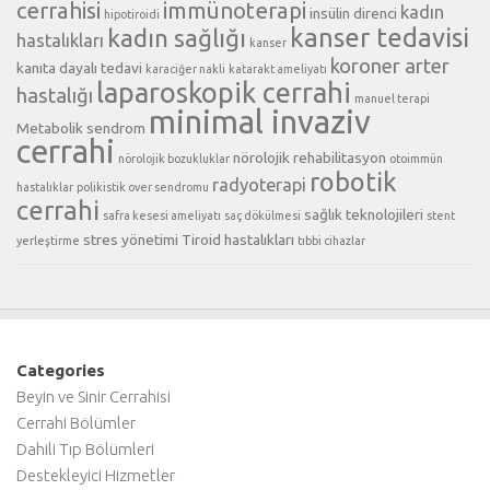
cerrahisi
immünoterapi
kadın
insülin direnci
hipotiroidi
kanser tedavisi
kadın sağlığı
hastalıkları
kanser
koroner arter
kanıta dayalı tedavi
karaciğer nakli
katarakt ameliyatı
laparoskopik cerrahi
hastalığı
manuel terapi
minimal invaziv
Metabolik sendrom
cerrahi
nörolojik rehabilitasyon
nörolojik bozukluklar
otoimmün
robotik
radyoterapi
hastalıklar
polikistik over sendromu
cerrahi
sağlık teknolojileri
safra kesesi ameliyatı
saç dökülmesi
stent
stres yönetimi
Tiroid hastalıkları
yerleştirme
tıbbi cihazlar
Categories
Beyin ve Sinir Cerrahisi
Cerrahi Bölümler
Dahili Tıp Bölümleri
Destekleyici Hizmetler