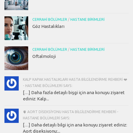
CERRAHI BÖLÜMLER
/
HASTANE BIRIMLERI
Göz Hastalıkları
CERRAHI BÖLÜMLER
/
HASTANE BIRIMLERI
Oftalmoloji
KALP KAPAK HASTALIKLARI HASTA BILGILENDIRME REHBERI ❤️
- HASTANE BÖLÜMLERI SAYS:
[…] Daha fazla detaylı bişgi için ana konuyu ziyaret
ediniz: Kalp...
🫀 AORT DISEKSIYONU HASTA BILGILENDIRME REHBERI -
HASTANE BÖLÜMLERI SAYS:
[…] Daha detaylı bilgi için ana konuyu ziyaret ediniz:
Aort diseksiyonu:...