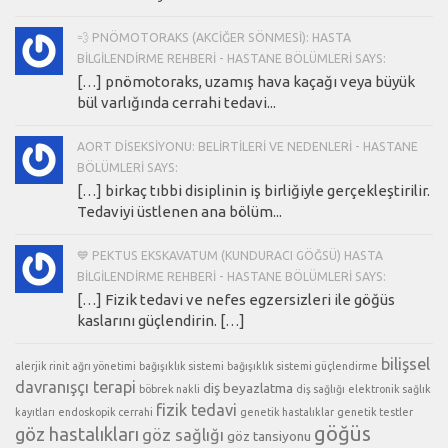
💨 PNÖMOTORAKS (AKCIĞER SÖNMESI): HASTA
BILGILENDIRME REHBERI - HASTANE BÖLÜMLERI SAYS:
[…] pnömotoraks, uzamış hava kaçağı veya büyük
bül varlığında cerrahi tedavi...
AORT DISEKSIYONU: BELIRTILERI VE NEDENLERI - HASTANE
BÖLÜMLERI SAYS:
[…] birkaç tıbbi disiplinin iş birliğiyle gerçekleştirilir.
Tedaviyi üstlenen ana bölüm...
💙 PEKTUS EKSKAVATUM (KUNDURACI GÖĞSÜ) HASTA
BILGILENDIRME REHBERI - HASTANE BÖLÜMLERI SAYS:
[…] Fizik tedavi ve nefes egzersizleri ile göğüs
kaslarını güçlendirin. […]
bilişsel
alerjik rinit
ağrı yönetimi
bağışıklık sistemi
bağışıklık sistemi güçlendirme
davranışçı terapi
diş beyazlatma
böbrek nakli
diş sağlığı
elektronik sağlık
fizik tedavi
kayıtları
endoskopik cerrahi
genetik hastalıklar
genetik testler
göğüs
göz hastalıkları
göz sağlığı
göz tansiyonu