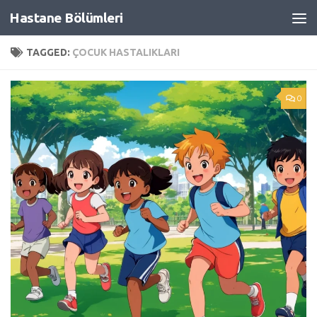
Hastane Bölümleri
Skip to content
TAGGED:
ÇOCUK HASTALIKLARI
0