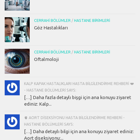
CERRAHI BÖLÜMLER
/
HASTANE BIRIMLERI
Göz Hastalıkları
CERRAHI BÖLÜMLER
/
HASTANE BIRIMLERI
Oftalmoloji
KALP KAPAK HASTALIKLARI HASTA BILGILENDIRME REHBERI ❤️
- HASTANE BÖLÜMLERI SAYS:
[…] Daha fazla detaylı bişgi için ana konuyu ziyaret
ediniz: Kalp...
🫀 AORT DISEKSIYONU HASTA BILGILENDIRME REHBERI -
HASTANE BÖLÜMLERI SAYS:
[…] Daha detaylı bilgi için ana konuyu ziyaret ediniz:
Aort diseksiyonu:...