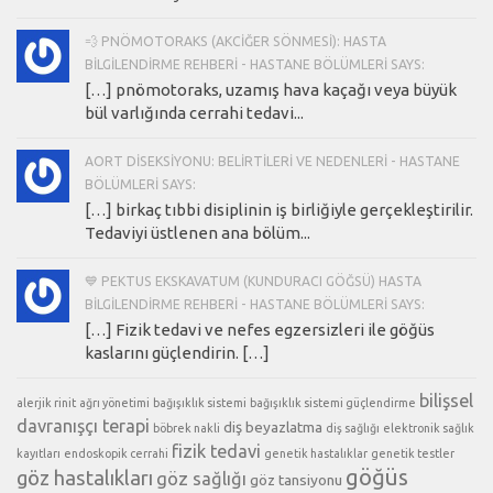
💨 PNÖMOTORAKS (AKCIĞER SÖNMESI): HASTA
BILGILENDIRME REHBERI - HASTANE BÖLÜMLERI SAYS:
[…] pnömotoraks, uzamış hava kaçağı veya büyük
bül varlığında cerrahi tedavi...
AORT DISEKSIYONU: BELIRTILERI VE NEDENLERI - HASTANE
BÖLÜMLERI SAYS:
[…] birkaç tıbbi disiplinin iş birliğiyle gerçekleştirilir.
Tedaviyi üstlenen ana bölüm...
💙 PEKTUS EKSKAVATUM (KUNDURACI GÖĞSÜ) HASTA
BILGILENDIRME REHBERI - HASTANE BÖLÜMLERI SAYS:
[…] Fizik tedavi ve nefes egzersizleri ile göğüs
kaslarını güçlendirin. […]
bilişsel
alerjik rinit
ağrı yönetimi
bağışıklık sistemi
bağışıklık sistemi güçlendirme
davranışçı terapi
diş beyazlatma
böbrek nakli
diş sağlığı
elektronik sağlık
fizik tedavi
kayıtları
endoskopik cerrahi
genetik hastalıklar
genetik testler
göğüs
göz hastalıkları
göz sağlığı
göz tansiyonu