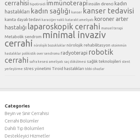
cerrahisi
immünoterapi
kadın
insülin direnci
hipotiroidi
kanser tedavisi
kadın sağlığı
hastalıkları
kanser
koroner arter
kanıta dayalı tedavi
karaciğer nakli
katarakt ameliyatı
laparoskopik cerrahi
hastalığı
manuel terapi
minimal invaziv
Metabolik sendrom
cerrahi
nörolojik rehabilitasyon
nörolojik bozukluklar
otoimmün
robotik
radyoterapi
hastalıklar
polikistik over sendromu
cerrahi
sağlık teknolojileri
safra kesesi ameliyatı
saç dökülmesi
stent
stres yönetimi
Tiroid hastalıkları
yerleştirme
tıbbi cihazlar
Categories
Beyin ve Sinir Cerrahisi
Cerrahi Bölümler
Dahili Tıp Bölümleri
Destekleyici Hizmetler