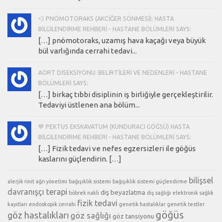
💨 PNÖMOTORAKS (AKCIĞER SÖNMESI): HASTA
BILGILENDIRME REHBERI - HASTANE BÖLÜMLERI SAYS:
[…] pnömotoraks, uzamış hava kaçağı veya büyük
bül varlığında cerrahi tedavi...
AORT DISEKSIYONU: BELIRTILERI VE NEDENLERI - HASTANE
BÖLÜMLERI SAYS:
[…] birkaç tıbbi disiplinin iş birliğiyle gerçekleştirilir.
Tedaviyi üstlenen ana bölüm...
💙 PEKTUS EKSKAVATUM (KUNDURACI GÖĞSÜ) HASTA
BILGILENDIRME REHBERI - HASTANE BÖLÜMLERI SAYS:
[…] Fizik tedavi ve nefes egzersizleri ile göğüs
kaslarını güçlendirin. […]
bilişsel
alerjik rinit
ağrı yönetimi
bağışıklık sistemi
bağışıklık sistemi güçlendirme
davranışçı terapi
diş beyazlatma
böbrek nakli
diş sağlığı
elektronik sağlık
fizik tedavi
kayıtları
endoskopik cerrahi
genetik hastalıklar
genetik testler
göğüs
göz hastalıkları
göz sağlığı
göz tansiyonu