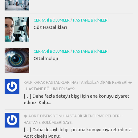
CERRAHI BÖLÜMLER
/
HASTANE BIRIMLERI
Göz Hastalıkları
CERRAHI BÖLÜMLER
/
HASTANE BIRIMLERI
Oftalmoloji
KALP KAPAK HASTALIKLARI HASTA BILGILENDIRME REHBERI ❤️
- HASTANE BÖLÜMLERI SAYS:
[…] Daha fazla detaylı bişgi için ana konuyu ziyaret
ediniz: Kalp...
🫀 AORT DISEKSIYONU HASTA BILGILENDIRME REHBERI -
HASTANE BÖLÜMLERI SAYS:
[…] Daha detaylı bilgi için ana konuyu ziyaret ediniz:
Aort diseksiyonu:...