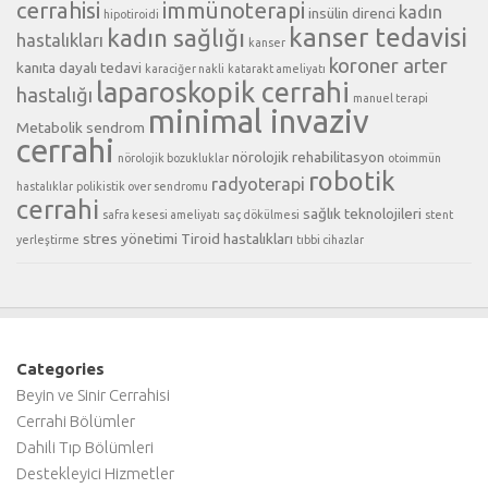
cerrahisi
immünoterapi
kadın
insülin direnci
hipotiroidi
kanser tedavisi
kadın sağlığı
hastalıkları
kanser
koroner arter
kanıta dayalı tedavi
karaciğer nakli
katarakt ameliyatı
laparoskopik cerrahi
hastalığı
manuel terapi
minimal invaziv
Metabolik sendrom
cerrahi
nörolojik rehabilitasyon
nörolojik bozukluklar
otoimmün
robotik
radyoterapi
hastalıklar
polikistik over sendromu
cerrahi
sağlık teknolojileri
safra kesesi ameliyatı
saç dökülmesi
stent
stres yönetimi
Tiroid hastalıkları
yerleştirme
tıbbi cihazlar
Categories
Beyin ve Sinir Cerrahisi
Cerrahi Bölümler
Dahili Tıp Bölümleri
Destekleyici Hizmetler