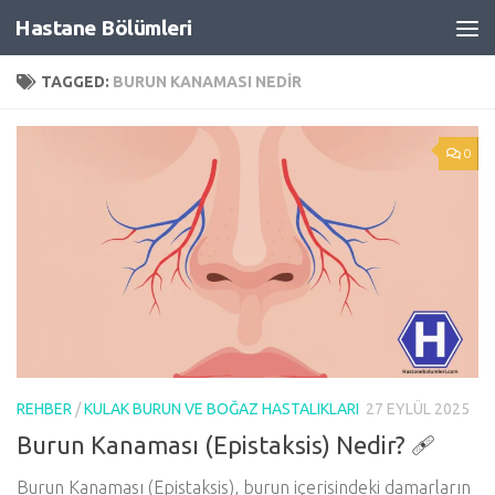
Hastane Bölümleri
Skip to content
TAGGED:
BURUN KANAMASI NEDIR
0
REHBER
/
KULAK BURUN VE BOĞAZ HASTALIKLARI
27 EYLÜL 2025
Burun Kanaması (Epistaksis) Nedir? 🩹
Burun Kanaması (Epistaksis), burun içerisindeki damarların