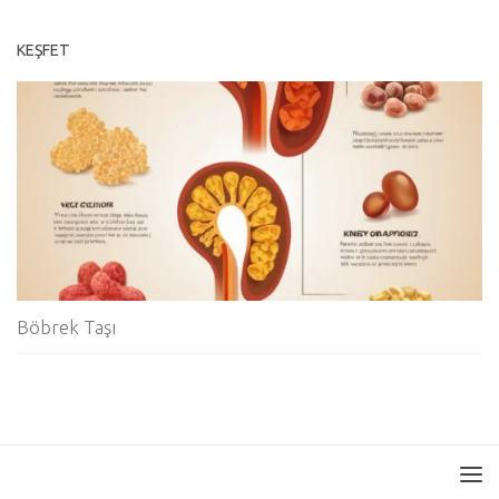
KEŞFET
Böbrek Taşı