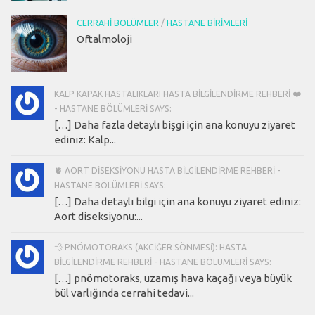
CERRAHI BÖLÜMLER
/
HASTANE BIRIMLERI
Oftalmoloji
KALP KAPAK HASTALIKLARI HASTA BILGILENDIRME REHBERI ❤️
- HASTANE BÖLÜMLERI SAYS:
[…] Daha fazla detaylı bişgi için ana konuyu ziyaret
ediniz: Kalp...
🫀 AORT DISEKSIYONU HASTA BILGILENDIRME REHBERI -
HASTANE BÖLÜMLERI SAYS:
[…] Daha detaylı bilgi için ana konuyu ziyaret ediniz:
Aort diseksiyonu:...
💨 PNÖMOTORAKS (AKCIĞER SÖNMESI): HASTA
BILGILENDIRME REHBERI - HASTANE BÖLÜMLERI SAYS:
[…] pnömotoraks, uzamış hava kaçağı veya büyük
bül varlığında cerrahi tedavi...