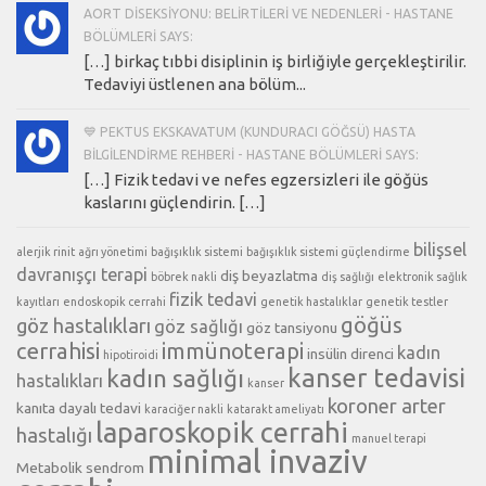
AORT DISEKSIYONU: BELIRTILERI VE NEDENLERI - HASTANE
BÖLÜMLERI SAYS:
[…] birkaç tıbbi disiplinin iş birliğiyle gerçekleştirilir.
Tedaviyi üstlenen ana bölüm...
💙 PEKTUS EKSKAVATUM (KUNDURACI GÖĞSÜ) HASTA
BILGILENDIRME REHBERI - HASTANE BÖLÜMLERI SAYS:
[…] Fizik tedavi ve nefes egzersizleri ile göğüs
kaslarını güçlendirin. […]
bilişsel
alerjik rinit
ağrı yönetimi
bağışıklık sistemi
bağışıklık sistemi güçlendirme
davranışçı terapi
diş beyazlatma
böbrek nakli
diş sağlığı
elektronik sağlık
fizik tedavi
kayıtları
endoskopik cerrahi
genetik hastalıklar
genetik testler
göğüs
göz hastalıkları
göz sağlığı
göz tansiyonu
cerrahisi
immünoterapi
kadın
insülin direnci
hipotiroidi
kanser tedavisi
kadın sağlığı
hastalıkları
kanser
koroner arter
kanıta dayalı tedavi
karaciğer nakli
katarakt ameliyatı
laparoskopik cerrahi
hastalığı
manuel terapi
minimal invaziv
Metabolik sendrom