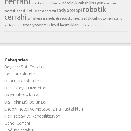
cerrahi
nörolojik rehabilitasyon
nörolojik bozukluklar
otoimmün
robotik
radyoterapi
hastalıklar
polikistik over sendromu
cerrahi
sağlık teknolojileri
safra kesesi ameliyatı
saç dökülmesi
stent
stres yönetimi
Tiroid hastalıkları
yerleştirme
tıbbi cihazlar
Categories
Beyin ve Sinir Cerrahisi
Cerrahi Bölümler
Dahili Tıp Bölümleri
Destekleyici Hizmetler
Diğer Tıbbi Alanlar
Diş Hekimliği Bölümler
Endokrinoloji ve Metabolizma Hastalıkları
Fizik Tedavi ve Rehabilitasyon
Genel Cerrahi
Göğüs Cerrahisi