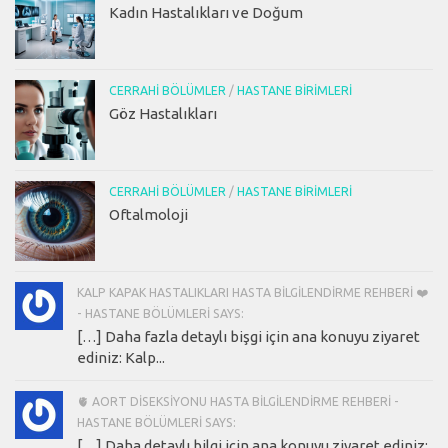
Kadın Hastalıkları ve Doğum
CERRAHI BÖLÜMLER
/
HASTANE BIRIMLERI
Göz Hastalıkları
CERRAHI BÖLÜMLER
/
HASTANE BIRIMLERI
Oftalmoloji
KALP KAPAK HASTALIKLARI HASTA BILGILENDIRME REHBERI ❤️
- HASTANE BÖLÜMLERI SAYS:
[…] Daha fazla detaylı bişgi için ana konuyu ziyaret
ediniz: Kalp...
🫀 AORT DISEKSIYONU HASTA BILGILENDIRME REHBERI -
HASTANE BÖLÜMLERI SAYS:
[…] Daha detaylı bilgi için ana konuyu ziyaret ediniz: