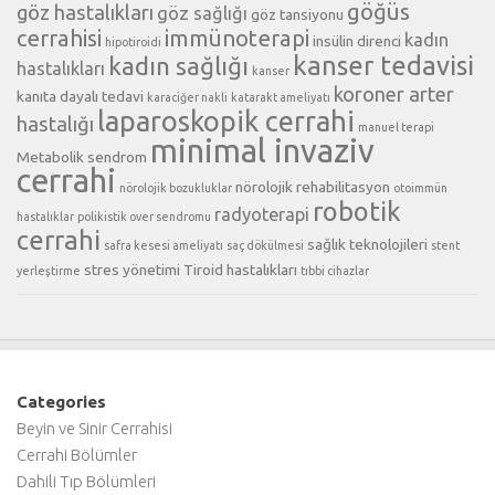
göğüs
göz hastalıkları
göz sağlığı
göz tansiyonu
cerrahisi
immünoterapi
kadın
insülin direnci
hipotiroidi
kanser tedavisi
kadın sağlığı
hastalıkları
kanser
koroner arter
kanıta dayalı tedavi
karaciğer nakli
katarakt ameliyatı
laparoskopik cerrahi
hastalığı
manuel terapi
minimal invaziv
Metabolik sendrom
cerrahi
nörolojik rehabilitasyon
nörolojik bozukluklar
otoimmün
robotik
radyoterapi
hastalıklar
polikistik over sendromu
cerrahi
sağlık teknolojileri
safra kesesi ameliyatı
saç dökülmesi
stent
stres yönetimi
Tiroid hastalıkları
yerleştirme
tıbbi cihazlar
Categories
Beyin ve Sinir Cerrahisi
Cerrahi Bölümler
Dahili Tıp Bölümleri