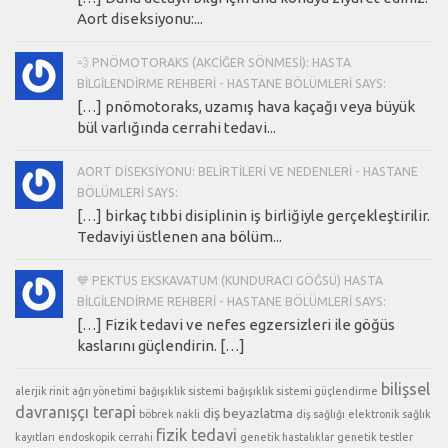
Aort diseksiyonu:...
💨 PNÖMOTORAKS (AKCIĞER SÖNMESI): HASTA
BILGILENDIRME REHBERI - HASTANE BÖLÜMLERI SAYS:
[…] pnömotoraks, uzamış hava kaçağı veya büyük
bül varlığında cerrahi tedavi...
AORT DISEKSIYONU: BELIRTILERI VE NEDENLERI - HASTANE
BÖLÜMLERI SAYS:
[…] birkaç tıbbi disiplinin iş birliğiyle gerçekleştirilir.
Tedaviyi üstlenen ana bölüm...
💙 PEKTUS EKSKAVATUM (KUNDURACI GÖĞSÜ) HASTA
BILGILENDIRME REHBERI - HASTANE BÖLÜMLERI SAYS:
[…] Fizik tedavi ve nefes egzersizleri ile göğüs
kaslarını güçlendirin. […]
bilişsel
alerjik rinit
ağrı yönetimi
bağışıklık sistemi
bağışıklık sistemi güçlendirme
davranışçı terapi
diş beyazlatma
böbrek nakli
diş sağlığı
elektronik sağlık
fizik tedavi
kayıtları
endoskopik cerrahi
genetik hastalıklar
genetik testler