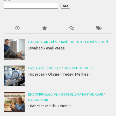
Ara
HASTALIKLAR
/
HIPERBARIK OKSIJEN TEDAVI MERKEZI
Diyabetik ayak yarası
ÖZELLIKLI HIZMETLER
/
HASTANE BIRIMLERI
Hiperbarik Oksijen Tedavi Merkezi
ENDOKRINOLOJI VE METABOLIZMA HASTALIKLARI
/
HASTALIKLAR
Diabetes Mellitus Nedir?