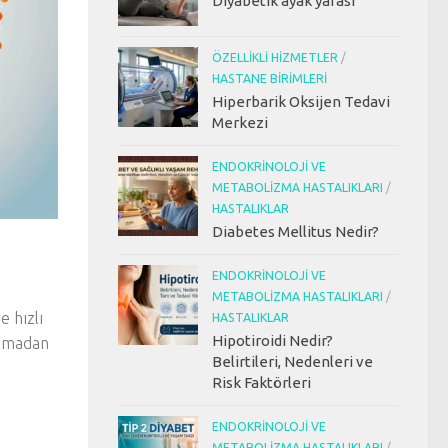
Diyabetik ayak yarası
ÖZELLIKLI HIZMETLER
/
HASTANE BIRIMLERI
Hiperbarik Oksijen Tedavi
Merkezi
ENDOKRINOLOJI VE
METABOLIZMA HASTALIKLARI
/
HASTALIKLAR
Diabetes Mellitus Nedir?
ENDOKRINOLOJI VE
METABOLIZMA HASTALIKLARI
/
e hızlı
HASTALIKLAR
Hipotiroidi Nedir?
almadan
Belirtileri, Nedenleri ve
Risk Faktörleri
ENDOKRINOLOJI VE
METABOLIZMA HASTALIKLARI
/