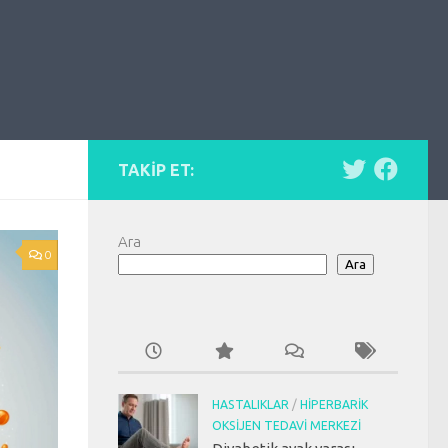
TAKIP ET:
Ara
0
Ara
HASTALIKLAR
/
HIPERBARIK
OKSIJEN TEDAVI MERKEZI