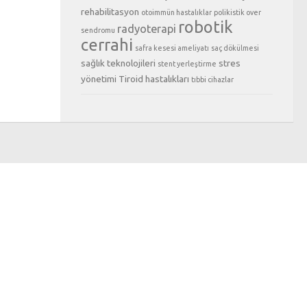
rehabilitasyon
otoimmün hastalıklar
polikistik over
robotik
radyoterapi
sendromu
cerrahi
safra kesesi ameliyatı
saç dökülmesi
sağlık teknolojileri
stres
stent yerleştirme
yönetimi
Tiroid hastalıkları
tıbbi cihazlar