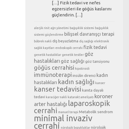
[…] Fizik tedavi ve nefes
egzersizleri ile göğüs kaslarını
güçlendirin. […]
alerjik rinit
ağrı yönetimi
bağışıklık sistemi
bağışıklık
bilişsel davranışçı terapi
sistemi güçlendirme
diş beyazlatma
böbrek nakli
diş sağlığı
elektronik
fizik tedavi
sağlık kayıtları
endoskopik cerrahi
göz
genetik hastalıklar
genetik testler
hastalıkları
göz sağlığı
göz tansiyonu
göğüs cerrahisi
hipotiroidi
immünoterapi
kadın
insülin direnci
kadın sağlığı
hastalıkları
kanser
kanser tedavisi
kanıta dayalı
koroner
tedavi
karaciğer nakli
katarakt ameliyatı
laparoskopik
arter hastalığı
cerrahi
Metabolik sendrom
manuel terapi
minimal invaziv
cerrahi
nörolojik
nörolojik bozukluklar