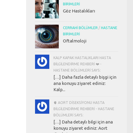
BIRIMLERI
Göz Hastalıkları
CERRAHI BÖLÜMLER
/
HASTANE
BIRIMLERI
Oftalmoloji
KALP KAPAK HASTALIKLARI HASTA
BILGILENDIRME REHBERI ❤️ -
HASTANE BÖLÜMLERI SAYS:
[…] Daha fazla detaylı bişgi için
ana konuyu ziyaret ediniz:
Kalp...
🫀 AORT DISEKSIYONU HASTA
BILGILENDIRME REHBERI - HASTANE
BÖLÜMLERI SAYS:
[…] Daha detaylı bilgi için ana
konuyu ziyaret ediniz: Aort