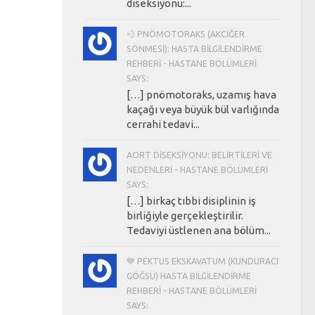
diseksiyonu:...
💨 PNÖMOTORAKS (AKCIĞER
SÖNMESI): HASTA BILGILENDIRME
REHBERI - HASTANE BÖLÜMLERI
SAYS:
[…] pnömotoraks, uzamış hava
kaçağı veya büyük bül varlığında
cerrahi tedavi...
AORT DISEKSIYONU: BELIRTILERI VE
NEDENLERI - HASTANE BÖLÜMLERI
SAYS:
[…] birkaç tıbbi disiplinin iş
birliğiyle gerçekleştirilir.
Tedaviyi üstlenen ana bölüm...
💙 PEKTUS EKSKAVATUM (KUNDURACI
GÖĞSÜ) HASTA BILGILENDIRME
REHBERI - HASTANE BÖLÜMLERI
SAYS: