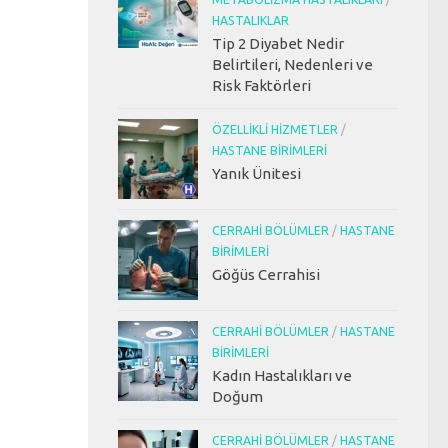
HASTALIKLAR
Tip 2 Diyabet Nedir
Belirtileri, Nedenleri ve
Risk Faktörleri
ÖZELLIKLI HIZMETLER
/
HASTANE BIRIMLERI
Yanık Ünitesi
CERRAHI BÖLÜMLER
/
HASTANE
BIRIMLERI
Göğüs Cerrahisi
CERRAHI BÖLÜMLER
/
HASTANE
BIRIMLERI
Kadın Hastalıkları ve
Doğum
CERRAHI BÖLÜMLER
/
HASTANE