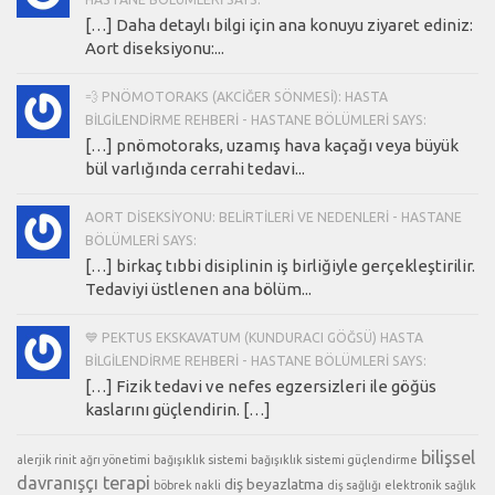
[…] Daha detaylı bilgi için ana konuyu ziyaret ediniz:
Aort diseksiyonu:...
💨 PNÖMOTORAKS (AKCIĞER SÖNMESI): HASTA
BILGILENDIRME REHBERI - HASTANE BÖLÜMLERI SAYS:
[…] pnömotoraks, uzamış hava kaçağı veya büyük
bül varlığında cerrahi tedavi...
AORT DISEKSIYONU: BELIRTILERI VE NEDENLERI - HASTANE
BÖLÜMLERI SAYS:
[…] birkaç tıbbi disiplinin iş birliğiyle gerçekleştirilir.
Tedaviyi üstlenen ana bölüm...
💙 PEKTUS EKSKAVATUM (KUNDURACI GÖĞSÜ) HASTA
BILGILENDIRME REHBERI - HASTANE BÖLÜMLERI SAYS:
[…] Fizik tedavi ve nefes egzersizleri ile göğüs
kaslarını güçlendirin. […]
bilişsel
alerjik rinit
ağrı yönetimi
bağışıklık sistemi
bağışıklık sistemi güçlendirme
davranışçı terapi
diş beyazlatma
böbrek nakli
diş sağlığı
elektronik sağlık