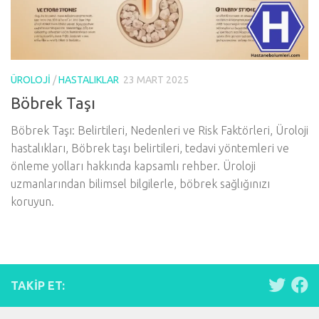
ÜROLOJI
/
HASTALIKLAR
23 MART 2025
Böbrek Taşı
Böbrek Taşı: Belirtileri, Nedenleri ve Risk Faktörleri, Üroloji
hastalıkları, Böbrek taşı belirtileri, tedavi yöntemleri ve
önleme yolları hakkında kapsamlı rehber. Üroloji
uzmanlarından bilimsel bilgilerle, böbrek sağlığınızı
koruyun.
TAKIP ET: