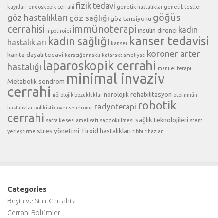
fizik tedavi
kayıtları
endoskopik cerrahi
genetik hastalıklar
genetik testler
göğüs
göz hastalıkları
göz sağlığı
göz tansiyonu
cerrahisi
immünoterapi
kadın
insülin direnci
hipotiroidi
kanser tedavisi
kadın sağlığı
hastalıkları
kanser
koroner arter
kanıta dayalı tedavi
karaciğer nakli
katarakt ameliyatı
laparoskopik cerrahi
hastalığı
manuel terapi
minimal invaziv
Metabolik sendrom
cerrahi
nörolojik rehabilitasyon
nörolojik bozukluklar
otoimmün
robotik
radyoterapi
hastalıklar
polikistik over sendromu
cerrahi
sağlık teknolojileri
safra kesesi ameliyatı
saç dökülmesi
stent
stres yönetimi
Tiroid hastalıkları
yerleştirme
tıbbi cihazlar
Categories
Beyin ve Sinir Cerrahisi
Cerrahi Bölümler