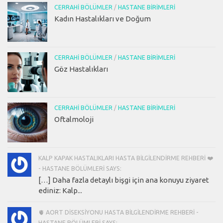
CERRAHI BÖLÜMLER
/
HASTANE BIRIMLERI
Kadın Hastalıkları ve Doğum
CERRAHI BÖLÜMLER
/
HASTANE BIRIMLERI
Göz Hastalıkları
CERRAHI BÖLÜMLER
/
HASTANE BIRIMLERI
Oftalmoloji
KALP KAPAK HASTALIKLARI HASTA BILGILENDIRME REHBERI ❤️
- HASTANE BÖLÜMLERI SAYS:
[…] Daha fazla detaylı bişgi için ana konuyu ziyaret
ediniz: Kalp...
🫀 AORT DISEKSIYONU HASTA BILGILENDIRME REHBERI -
HASTANE BÖLÜMLERI SAYS: