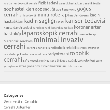
fizik tedavi
kayıtları
endoskopik cerrahi
genetik hastalıklar
genetik testler
göğüs
göz hastalıkları
göz sağlığı
göz tansiyonu
cerrahisi
immünoterapi
kadın
insülin direnci
hipotiroidi
kanser tedavisi
kadın sağlığı
hastalıkları
kanser
koroner arter
kanıta dayalı tedavi
karaciğer nakli
katarakt ameliyatı
laparoskopik cerrahi
hastalığı
manuel terapi
minimal invaziv
Metabolik sendrom
cerrahi
nörolojik rehabilitasyon
nörolojik bozukluklar
otoimmün
robotik
radyoterapi
hastalıklar
polikistik over sendromu
cerrahi
sağlık teknolojileri
safra kesesi ameliyatı
saç dökülmesi
stent
stres yönetimi
Tiroid hastalıkları
yerleştirme
tıbbi cihazlar
Categories
Beyin ve Sinir Cerrahisi
Cerrahi Bölümler