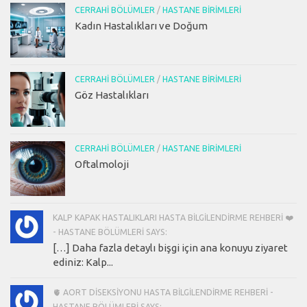
CERRAHI BÖLÜMLER
/
HASTANE BIRIMLERI
Kadın Hastalıkları ve Doğum
CERRAHI BÖLÜMLER
/
HASTANE BIRIMLERI
Göz Hastalıkları
CERRAHI BÖLÜMLER
/
HASTANE BIRIMLERI
Oftalmoloji
KALP KAPAK HASTALIKLARI HASTA BILGILENDIRME REHBERI ❤️
- HASTANE BÖLÜMLERI SAYS:
[…] Daha fazla detaylı bişgi için ana konuyu ziyaret
ediniz: Kalp...
🫀 AORT DISEKSIYONU HASTA BILGILENDIRME REHBERI -
HASTANE BÖLÜMLERI SAYS: