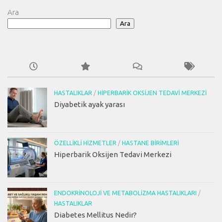
Ara
Ara
HASTALIKLAR
/
HIPERBARIK OKSIJEN TEDAVI MERKEZI
Diyabetik ayak yarası
ÖZELLIKLI HIZMETLER
/
HASTANE BIRIMLERI
Hiperbarik Oksijen Tedavi Merkezi
ENDOKRINOLOJI VE METABOLIZMA HASTALIKLARI
/
HASTALIKLAR
Diabetes Mellitus Nedir?