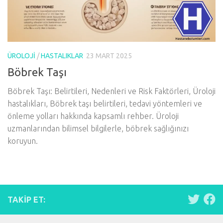
ÜROLOJI
/
HASTALIKLAR
23 MART 2025
Böbrek Taşı
Böbrek Taşı: Belirtileri, Nedenleri ve Risk Faktörleri, Üroloji
hastalıkları, Böbrek taşı belirtileri, tedavi yöntemleri ve
önleme yolları hakkında kapsamlı rehber. Üroloji
uzmanlarından bilimsel bilgilerle, böbrek sağlığınızı
koruyun.
TAKIP ET: