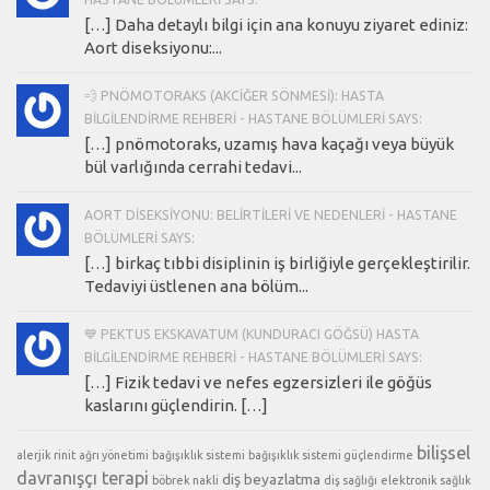
[…] Daha detaylı bilgi için ana konuyu ziyaret ediniz:
Aort diseksiyonu:...
💨 PNÖMOTORAKS (AKCIĞER SÖNMESI): HASTA
BILGILENDIRME REHBERI - HASTANE BÖLÜMLERI SAYS:
[…] pnömotoraks, uzamış hava kaçağı veya büyük
bül varlığında cerrahi tedavi...
AORT DISEKSIYONU: BELIRTILERI VE NEDENLERI - HASTANE
BÖLÜMLERI SAYS:
[…] birkaç tıbbi disiplinin iş birliğiyle gerçekleştirilir.
Tedaviyi üstlenen ana bölüm...
💙 PEKTUS EKSKAVATUM (KUNDURACI GÖĞSÜ) HASTA
BILGILENDIRME REHBERI - HASTANE BÖLÜMLERI SAYS:
[…] Fizik tedavi ve nefes egzersizleri ile göğüs
kaslarını güçlendirin. […]
bilişsel
alerjik rinit
ağrı yönetimi
bağışıklık sistemi
bağışıklık sistemi güçlendirme
davranışçı terapi
diş beyazlatma
böbrek nakli
diş sağlığı
elektronik sağlık