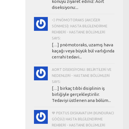
konuyu ziyaret ediniz: Aort
diseksiyonu:...
💨 PNÖMOTORAKS (AKCIĞER
SÖNMESI): HASTA BILGILENDIRME
REHBERI - HASTANE BÖLÜMLERI
SAYS:
[…] pnömotoraks, uzamış hava
kaçağı veya büyük bül varlığında
cerrahi tedavi...
AORT DISEKSIYONU: BELIRTILERI VE
NEDENLERI - HASTANE BÖLÜMLERI
SAYS:
[…] birkaç tıbbi disiplinin iş
birliğiyle gerçekleştirilir.
Tedaviyi üstlenen ana bölüm...
💙 PEKTUS EKSKAVATUM (KUNDURACI
GÖĞSÜ) HASTA BILGILENDIRME
REHBERI - HASTANE BÖLÜMLERI