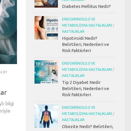
Diabetes Mellitus Nedir?
ENDOKRINOLOJI VE
METABOLIZMA HASTALIKLARI
/
HASTALIKLAR
Hipotiroidi Nedir?
Belirtileri, Nedenleri ve
Risk Faktörleri
ENDOKRINOLOJI VE
METABOLIZMA HASTALIKLARI
/
4
BY
HASTALIKLAR
Tip 2 Diyabet Nedir
Belirtileri, Nedenleri ve
lar
Risk Faktörleri
lı bilgi
ENDOKRINOLOJI VE
riyle
METABOLIZMA HASTALIKLARI
/
HASTALIKLAR
Obezite Nedir? Belirtileri,