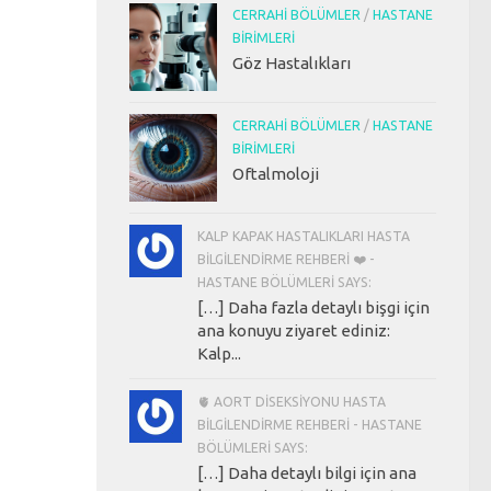
CERRAHI BÖLÜMLER
/
HASTANE
BIRIMLERI
Göz Hastalıkları
CERRAHI BÖLÜMLER
/
HASTANE
BIRIMLERI
Oftalmoloji
KALP KAPAK HASTALIKLARI HASTA
BILGILENDIRME REHBERI ❤️ -
HASTANE BÖLÜMLERI SAYS:
[…] Daha fazla detaylı bişgi için
ana konuyu ziyaret ediniz:
Kalp...
🫀 AORT DISEKSIYONU HASTA
BILGILENDIRME REHBERI - HASTANE
BÖLÜMLERI SAYS:
[…] Daha detaylı bilgi için ana