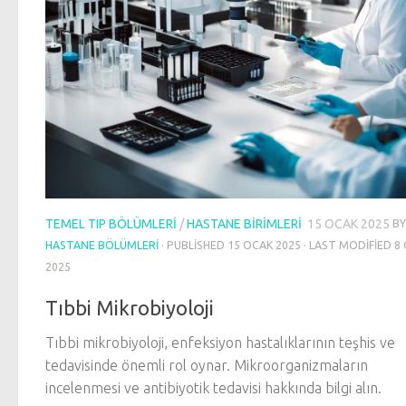
TEMEL TIP BÖLÜMLERI
/
HASTANE BIRIMLERI
15 OCAK 2025
BY
HASTANE BÖLÜMLERI
· PUBLISHED
15 OCAK 2025
· LAST MODIFIED
8
2025
Tıbbi Mikrobiyoloji
Tıbbi mikrobiyoloji, enfeksiyon hastalıklarının teşhis ve
tedavisinde önemli rol oynar. Mikroorganizmaların
incelenmesi ve antibiyotik tedavisi hakkında bilgi alın.