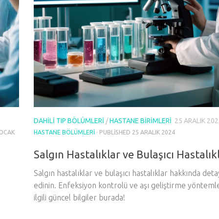
DAHILI TIP BÖLÜMLERI
/
HASTANE BIRIMLERI
25 ARALIK 202
 OCAK
HASTANE BÖLÜMLERI
· PUBLISHED
25 ARALIK 2024
Salgın Hastalıklar ve Bulaşıcı Hastalık
Salgın hastalıklar ve bulaşıcı hastalıklar hakkında detay
edinin. Enfeksiyon kontrolü ve aşı geliştirme yöntemle
ilgili güncel bilgiler burada!