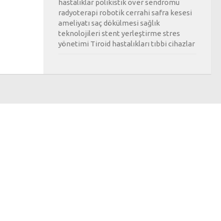
hastalıklar
polikistik over sendromu
radyoterapi
robotik cerrahi
safra kesesi
ameliyatı
saç dökülmesi
sağlık
teknolojileri
stent yerleştirme
stres
yönetimi
Tiroid hastalıkları
tıbbi cihazlar