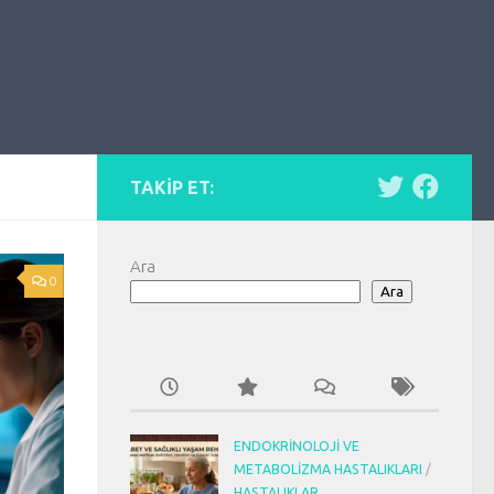
TAKIP ET:
Ara
0
Ara
ENDOKRINOLOJI VE
METABOLIZMA HASTALIKLARI
/
HASTALIKLAR