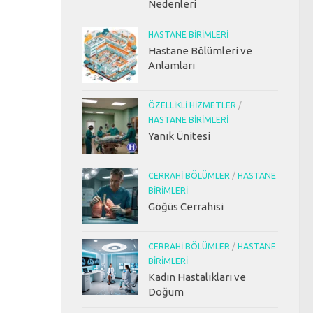
Nedenleri
HASTANE BIRIMLERI
Hastane Bölümleri ve
Anlamları
ÖZELLIKLI HIZMETLER
/
HASTANE BIRIMLERI
Yanık Ünitesi
CERRAHI BÖLÜMLER
/
HASTANE
BIRIMLERI
Göğüs Cerrahisi
CERRAHI BÖLÜMLER
/
HASTANE
BIRIMLERI
Kadın Hastalıkları ve
Doğum