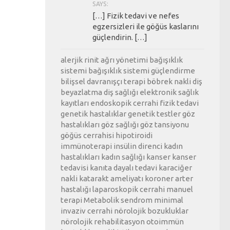
SAYS:
[…] Fizik tedavi ve nefes
egzersizleri ile göğüs kaslarını
güçlendirin. […]
alerjik rinit
ağrı yönetimi
bağışıklık
sistemi
bağışıklık sistemi güçlendirme
bilişsel davranışçı terapi
böbrek nakli
diş
beyazlatma
diş sağlığı
elektronik sağlık
kayıtları
endoskopik cerrahi
fizik tedavi
genetik hastalıklar
genetik testler
göz
hastalıkları
göz sağlığı
göz tansiyonu
göğüs cerrahisi
hipotiroidi
immünoterapi
insülin direnci
kadın
hastalıkları
kadın sağlığı
kanser
kanser
tedavisi
kanıta dayalı tedavi
karaciğer
nakli
katarakt ameliyatı
koroner arter
hastalığı
laparoskopik cerrahi
manuel
terapi
Metabolik sendrom
minimal
invaziv cerrahi
nörolojik bozukluklar
nörolojik rehabilitasyon
otoimmün