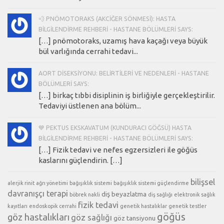
💨 PNÖMOTORAKS (AKCIĞER SÖNMESI): HASTA
BILGILENDIRME REHBERI - HASTANE BÖLÜMLERI SAYS:
[…] pnömotoraks, uzamış hava kaçağı veya büyük
bül varlığında cerrahi tedavi...
AORT DISEKSIYONU: BELIRTILERI VE NEDENLERI - HASTANE
BÖLÜMLERI SAYS:
[…] birkaç tıbbi disiplinin iş birliğiyle gerçekleştirilir.
Tedaviyi üstlenen ana bölüm...
💙 PEKTUS EKSKAVATUM (KUNDURACI GÖĞSÜ) HASTA
BILGILENDIRME REHBERI - HASTANE BÖLÜMLERI SAYS:
[…] Fizik tedavi ve nefes egzersizleri ile göğüs
kaslarını güçlendirin. […]
bilişsel
alerjik rinit
ağrı yönetimi
bağışıklık sistemi
bağışıklık sistemi güçlendirme
davranışçı terapi
diş beyazlatma
böbrek nakli
diş sağlığı
elektronik sağlık
fizik tedavi
kayıtları
endoskopik cerrahi
genetik hastalıklar
genetik testler
göğüs
göz hastalıkları
göz sağlığı
göz tansiyonu