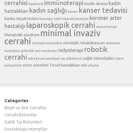
cerrahisi
immünoterapi
kadın
insülin direnci
hipotiroidi
kanser tedavisi
kadın sağlığı
hastalıkları
kanser
koroner arter
kanıta dayalı tedavi
karaciğer nakli
katarakt ameliyatı
laparoskopik cerrahi
hastalığı
manuel terapi
minimal invaziv
Metabolik sendrom
cerrahi
nörolojik rehabilitasyon
nörolojik bozukluklar
otoimmün
robotik
radyoterapi
hastalıklar
polikistik over sendromu
cerrahi
sağlık teknolojileri
safra kesesi ameliyatı
saç dökülmesi
stent
stres yönetimi
Tiroid hastalıkları
yerleştirme
tıbbi cihazlar
Categories
Beyin ve Sinir Cerrahisi
Cerrahi Bölümler
Dahili Tıp Bölümleri
Destekleyici Hizmetler