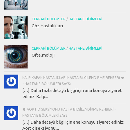
CERRAHI BÖLÜMLER
/
HASTANE BIRIMLERI
Göz Hastalıkları
CERRAHI BÖLÜMLER
/
HASTANE BIRIMLERI
Oftalmoloji
KALP KAPAK HASTALIKLARI HASTA BILGILENDIRME REHBERI ❤️
- HASTANE BÖLÜMLERI SAYS:
[…] Daha fazla detaylı bişgi için ana konuyu ziyaret
ediniz: Kalp...
🫀 AORT DISEKSIYONU HASTA BILGILENDIRME REHBERI -
HASTANE BÖLÜMLERI SAYS:
[…] Daha detaylı bilgi için ana konuyu ziyaret ediniz:
Aort diseksiyonu:...