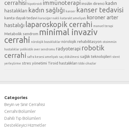
cerrahisi
immünoterapi
kadın
insülin direnci
hipotiroidi
kanser tedavisi
kadın sağlığı
hastalıkları
kanser
koroner arter
kanıta dayalı tedavi
karaciğer nakli
katarakt ameliyatı
laparoskopik cerrahi
hastalığı
manuel terapi
minimal invaziv
Metabolik sendrom
cerrahi
nörolojik rehabilitasyon
nörolojik bozukluklar
otoimmün
robotik
radyoterapi
hastalıklar
polikistik over sendromu
cerrahi
sağlık teknolojileri
safra kesesi ameliyatı
saç dökülmesi
stent
stres yönetimi
Tiroid hastalıkları
yerleştirme
tıbbi cihazlar
Categories
Beyin ve Sinir Cerrahisi
Cerrahi Bölümler
Dahili Tıp Bölümleri
Destekleyici Hizmetler