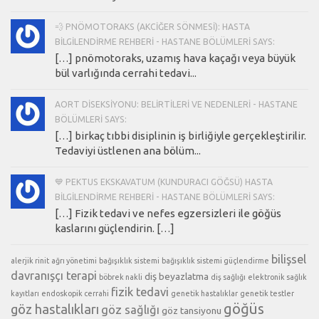
💨 PNÖMOTORAKS (AKCIĞER SÖNMESI): HASTA
BILGILENDIRME REHBERI - HASTANE BÖLÜMLERI SAYS:
[…] pnömotoraks, uzamış hava kaçağı veya büyük
bül varlığında cerrahi tedavi...
AORT DISEKSIYONU: BELIRTILERI VE NEDENLERI - HASTANE
BÖLÜMLERI SAYS:
[…] birkaç tıbbi disiplinin iş birliğiyle gerçekleştirilir.
Tedaviyi üstlenen ana bölüm...
💙 PEKTUS EKSKAVATUM (KUNDURACI GÖĞSÜ) HASTA
BILGILENDIRME REHBERI - HASTANE BÖLÜMLERI SAYS:
[…] Fizik tedavi ve nefes egzersizleri ile göğüs
kaslarını güçlendirin. […]
bilişsel
alerjik rinit
ağrı yönetimi
bağışıklık sistemi
bağışıklık sistemi güçlendirme
davranışçı terapi
diş beyazlatma
böbrek nakli
diş sağlığı
elektronik sağlık
fizik tedavi
kayıtları
endoskopik cerrahi
genetik hastalıklar
genetik testler
göğüs
göz hastalıkları
göz sağlığı
göz tansiyonu