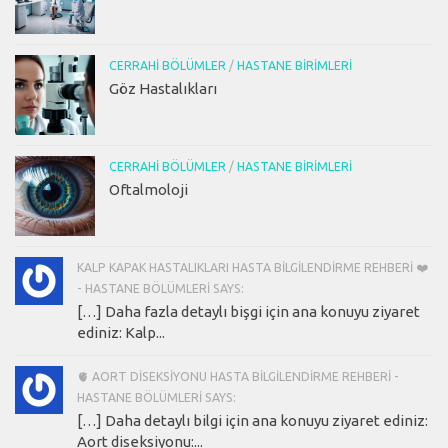
CERRAHI BÖLÜMLER
/
HASTANE BIRIMLERI
Göz Hastalıkları
CERRAHI BÖLÜMLER
/
HASTANE BIRIMLERI
Oftalmoloji
KALP KAPAK HASTALIKLARI HASTA BILGILENDIRME REHBERI ❤️
- HASTANE BÖLÜMLERI SAYS:
[…] Daha fazla detaylı bişgi için ana konuyu ziyaret
ediniz: Kalp...
🫀 AORT DISEKSIYONU HASTA BILGILENDIRME REHBERI -
HASTANE BÖLÜMLERI SAYS:
[…] Daha detaylı bilgi için ana konuyu ziyaret ediniz:
Aort diseksiyonu:...