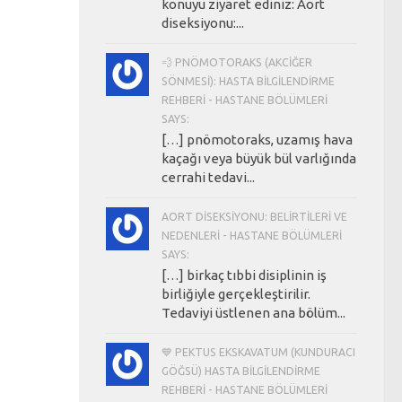
konuyu ziyaret ediniz: Aort
diseksiyonu:...
💨 PNÖMOTORAKS (AKCIĞER
SÖNMESI): HASTA BILGILENDIRME
REHBERI - HASTANE BÖLÜMLERI
SAYS:
[…] pnömotoraks, uzamış hava
kaçağı veya büyük bül varlığında
cerrahi tedavi...
AORT DISEKSIYONU: BELIRTILERI VE
NEDENLERI - HASTANE BÖLÜMLERI
SAYS:
[…] birkaç tıbbi disiplinin iş
birliğiyle gerçekleştirilir.
Tedaviyi üstlenen ana bölüm...
💙 PEKTUS EKSKAVATUM (KUNDURACI
GÖĞSÜ) HASTA BILGILENDIRME
REHBERI - HASTANE BÖLÜMLERI