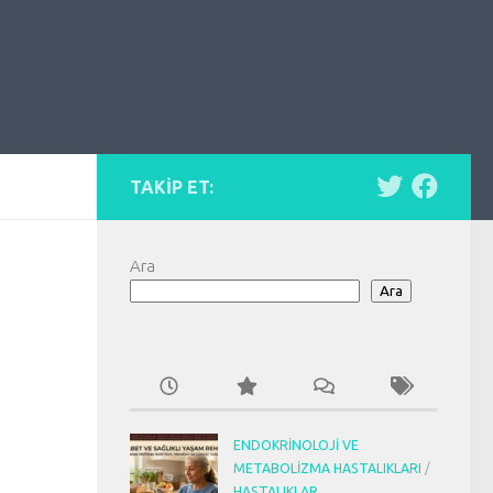
TAKIP ET:
Ara
Ara
ENDOKRINOLOJI VE
METABOLIZMA HASTALIKLARI
/
HASTALIKLAR