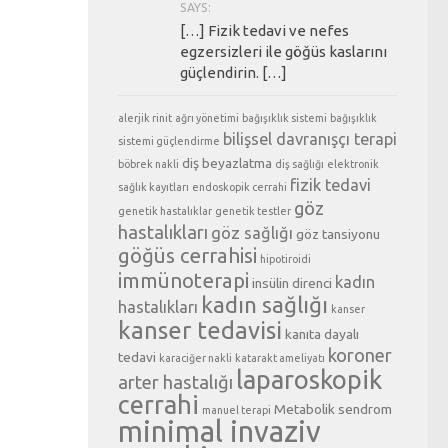
SAYS:
[…] Fizik tedavi ve nefes
egzersizleri ile göğüs kaslarını
güçlendirin. […]
alerjik rinit
ağrı yönetimi
bağışıklık sistemi
bağışıklık
bilişsel davranışçı terapi
sistemi güçlendirme
diş beyazlatma
böbrek nakli
diş sağlığı
elektronik
fizik tedavi
sağlık kayıtları
endoskopik cerrahi
göz
genetik hastalıklar
genetik testler
hastalıkları
göz sağlığı
göz tansiyonu
göğüs cerrahisi
hipotiroidi
immünoterapi
kadın
insülin direnci
kadın sağlığı
hastalıkları
kanser
kanser tedavisi
kanıta dayalı
koroner
tedavi
karaciğer nakli
katarakt ameliyatı
laparoskopik
arter hastalığı
cerrahi
Metabolik sendrom
manuel terapi
minimal invaziv