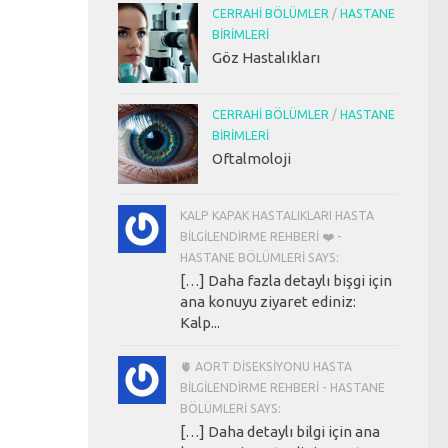
CERRAHI BÖLÜMLER
/
HASTANE
BIRIMLERI
Göz Hastalıkları
CERRAHI BÖLÜMLER
/
HASTANE
BIRIMLERI
Oftalmoloji
KALP KAPAK HASTALIKLARI HASTA
BILGILENDIRME REHBERI ❤️ -
HASTANE BÖLÜMLERI SAYS:
[…] Daha fazla detaylı bişgi için
ana konuyu ziyaret ediniz:
Kalp...
🫀 AORT DISEKSIYONU HASTA
BILGILENDIRME REHBERI - HASTANE
BÖLÜMLERI SAYS:
[…] Daha detaylı bilgi için ana