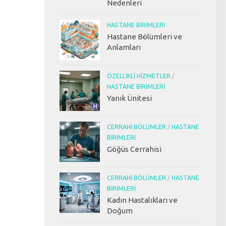
Nedenleri
HASTANE BIRIMLERI
Hastane Bölümleri ve
Anlamları
ÖZELLIKLI HIZMETLER
/
HASTANE BIRIMLERI
Yanık Ünitesi
CERRAHI BÖLÜMLER
/
HASTANE
BIRIMLERI
Göğüs Cerrahisi
CERRAHI BÖLÜMLER
/
HASTANE
BIRIMLERI
Kadın Hastalıkları ve
Doğum