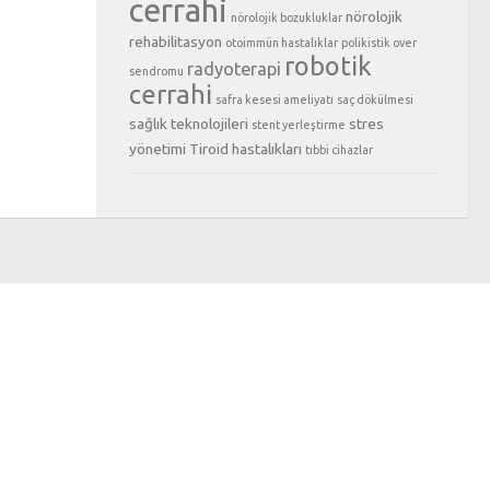
cerrahi
nörolojik
nörolojik bozukluklar
rehabilitasyon
otoimmün hastalıklar
polikistik over
robotik
radyoterapi
sendromu
cerrahi
safra kesesi ameliyatı
saç dökülmesi
sağlık teknolojileri
stres
stent yerleştirme
yönetimi
Tiroid hastalıkları
tıbbi cihazlar