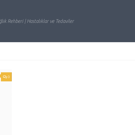
lık Rehberi | Hastalıklar ve Tedaviler
0