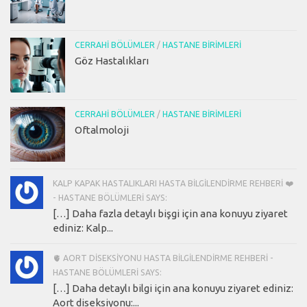
CERRAHI BÖLÜMLER
/
HASTANE BIRIMLERI
Göz Hastalıkları
CERRAHI BÖLÜMLER
/
HASTANE BIRIMLERI
Oftalmoloji
KALP KAPAK HASTALIKLARI HASTA BILGILENDIRME REHBERI ❤️
- HASTANE BÖLÜMLERI SAYS:
[…] Daha fazla detaylı bişgi için ana konuyu ziyaret
ediniz: Kalp...
🫀 AORT DISEKSIYONU HASTA BILGILENDIRME REHBERI -
HASTANE BÖLÜMLERI SAYS:
[…] Daha detaylı bilgi için ana konuyu ziyaret ediniz:
Aort diseksiyonu:...