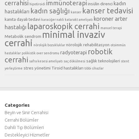
cerrahisi
immünoterapi
kadın
insülin direnci
hipotiroidi
kanser tedavisi
kadın sağlığı
hastalıkları
kanser
koroner arter
kanıta dayalı tedavi
karaciğer nakli
katarakt ameliyatı
laparoskopik cerrahi
hastalığı
manuel terapi
minimal invaziv
Metabolik sendrom
cerrahi
nörolojik rehabilitasyon
nörolojik bozukluklar
otoimmün
robotik
radyoterapi
hastalıklar
polikistik over sendromu
cerrahi
sağlık teknolojileri
safra kesesi ameliyatı
saç dökülmesi
stent
stres yönetimi
Tiroid hastalıkları
yerleştirme
tıbbi cihazlar
Categories
Beyin ve Sinir Cerrahisi
Cerrahi Bölümler
Dahili Tıp Bölümleri
Destekleyici Hizmetler