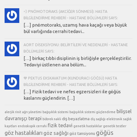
💨 PNÖMOTORAKS (AKCIĞER SÖNMESI): HASTA
BILGILENDIRME REHBERI - HASTANE BÖLÜMLERI SAYS:
[…] pnömotoraks, uzamış hava kaçağı veya büyük
bül varlığında cerrahi tedavi...
AORT DISEKSIYONU: BELIRTILERI VE NEDENLERI - HASTANE
BÖLÜMLERI SAYS:
[…] birkaç tıbbi disiplinin iş birliğiyle gerçekleştirilir.
Tedaviyi üstlenen ana bölüm...
💙 PEKTUS EKSKAVATUM (KUNDURACI GÖĞSÜ) HASTA
BILGILENDIRME REHBERI - HASTANE BÖLÜMLERI SAYS:
[…] Fizik tedavi ve nefes egzersizleri ile göğüs
kaslarını güçlendirin. […]
bilişsel
alerjik rinit
ağrı yönetimi
bağışıklık sistemi
bağışıklık sistemi güçlendirme
davranışçı terapi
diş beyazlatma
böbrek nakli
diş sağlığı
elektronik sağlık
fizik tedavi
kayıtları
endoskopik cerrahi
genetik hastalıklar
genetik testler
göğüs
göz hastalıkları
göz sağlığı
göz tansiyonu