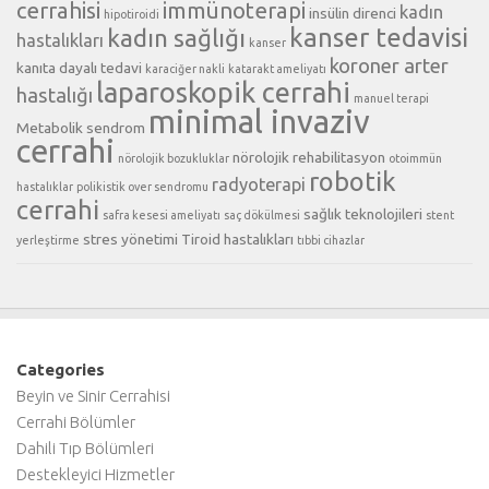
cerrahisi
immünoterapi
kadın
insülin direnci
hipotiroidi
kanser tedavisi
kadın sağlığı
hastalıkları
kanser
koroner arter
kanıta dayalı tedavi
karaciğer nakli
katarakt ameliyatı
laparoskopik cerrahi
hastalığı
manuel terapi
minimal invaziv
Metabolik sendrom
cerrahi
nörolojik rehabilitasyon
nörolojik bozukluklar
otoimmün
robotik
radyoterapi
hastalıklar
polikistik over sendromu
cerrahi
sağlık teknolojileri
safra kesesi ameliyatı
saç dökülmesi
stent
stres yönetimi
Tiroid hastalıkları
yerleştirme
tıbbi cihazlar
Categories
Beyin ve Sinir Cerrahisi
Cerrahi Bölümler
Dahili Tıp Bölümleri
Destekleyici Hizmetler