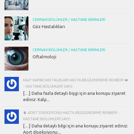
CERRAHI BÖLÜMLER
/
HASTANE BIRIMLERI
Göz Hastalıkları
CERRAHI BÖLÜMLER
/
HASTANE BIRIMLERI
Oftalmoloji
KALP KAPAK HASTALIKLARI HASTA BILGILENDIRME REHBERI ❤️
- HASTANE BÖLÜMLERI SAYS:
[…] Daha fazla detaylı bişgi için ana konuyu ziyaret
ediniz: Kalp...
🫀 AORT DISEKSIYONU HASTA BILGILENDIRME REHBERI -
HASTANE BÖLÜMLERI SAYS:
[…] Daha detaylı bilgi için ana konuyu ziyaret ediniz:
Aort diseksiyonu:...