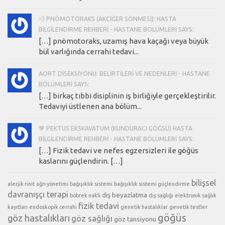
💨 PNÖMOTORAKS (AKCIĞER SÖNMESI): HASTA
BILGILENDIRME REHBERI - HASTANE BÖLÜMLERI SAYS:
[…] pnömotoraks, uzamış hava kaçağı veya büyük
bül varlığında cerrahi tedavi...
AORT DISEKSIYONU: BELIRTILERI VE NEDENLERI - HASTANE
BÖLÜMLERI SAYS:
[…] birkaç tıbbi disiplinin iş birliğiyle gerçekleştirilir.
Tedaviyi üstlenen ana bölüm...
💙 PEKTUS EKSKAVATUM (KUNDURACI GÖĞSÜ) HASTA
BILGILENDIRME REHBERI - HASTANE BÖLÜMLERI SAYS:
[…] Fizik tedavi ve nefes egzersizleri ile göğüs
kaslarını güçlendirin. […]
bilişsel
alerjik rinit
ağrı yönetimi
bağışıklık sistemi
bağışıklık sistemi güçlendirme
davranışçı terapi
diş beyazlatma
böbrek nakli
diş sağlığı
elektronik sağlık
fizik tedavi
kayıtları
endoskopik cerrahi
genetik hastalıklar
genetik testler
göğüs
göz hastalıkları
göz sağlığı
göz tansiyonu