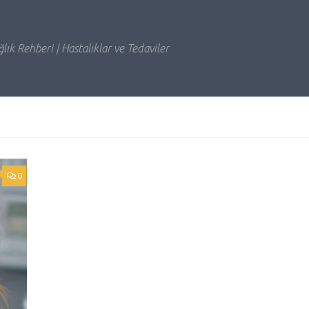
lık Rehberi | Hastalıklar ve Tedaviler
0