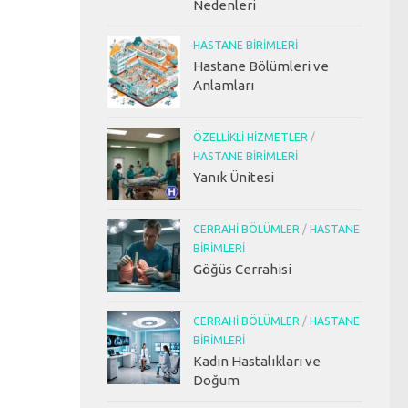
Nedenleri
HASTANE BIRIMLERI
Hastane Bölümleri ve
Anlamları
ÖZELLIKLI HIZMETLER
/
HASTANE BIRIMLERI
Yanık Ünitesi
CERRAHI BÖLÜMLER
/
HASTANE
BIRIMLERI
Göğüs Cerrahisi
CERRAHI BÖLÜMLER
/
HASTANE
BIRIMLERI
Kadın Hastalıkları ve
Doğum