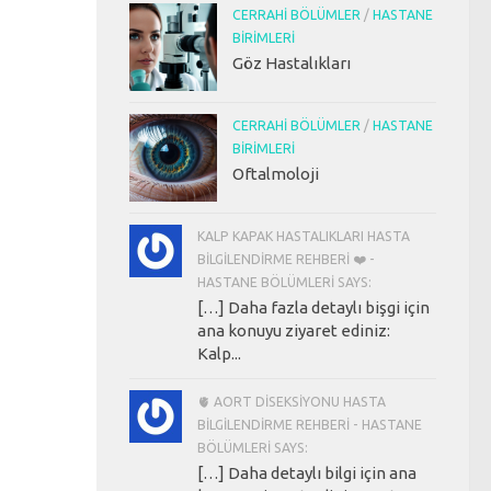
CERRAHI BÖLÜMLER
/
HASTANE
BIRIMLERI
Göz Hastalıkları
CERRAHI BÖLÜMLER
/
HASTANE
BIRIMLERI
Oftalmoloji
KALP KAPAK HASTALIKLARI HASTA
BILGILENDIRME REHBERI ❤️ -
HASTANE BÖLÜMLERI SAYS:
[…] Daha fazla detaylı bişgi için
ana konuyu ziyaret ediniz:
Kalp...
🫀 AORT DISEKSIYONU HASTA
BILGILENDIRME REHBERI - HASTANE
BÖLÜMLERI SAYS:
[…] Daha detaylı bilgi için ana