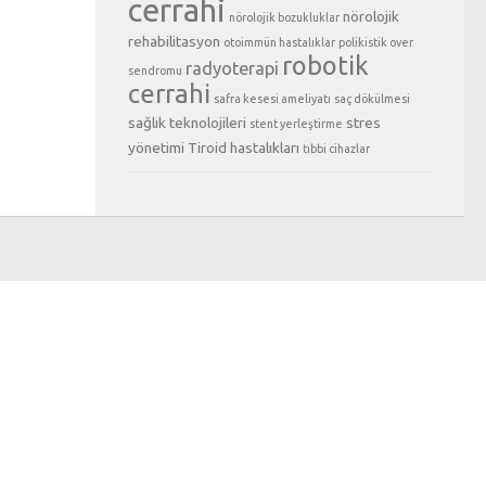
cerrahi
nörolojik
nörolojik bozukluklar
rehabilitasyon
otoimmün hastalıklar
polikistik over
robotik
radyoterapi
sendromu
cerrahi
safra kesesi ameliyatı
saç dökülmesi
sağlık teknolojileri
stres
stent yerleştirme
yönetimi
Tiroid hastalıkları
tıbbi cihazlar