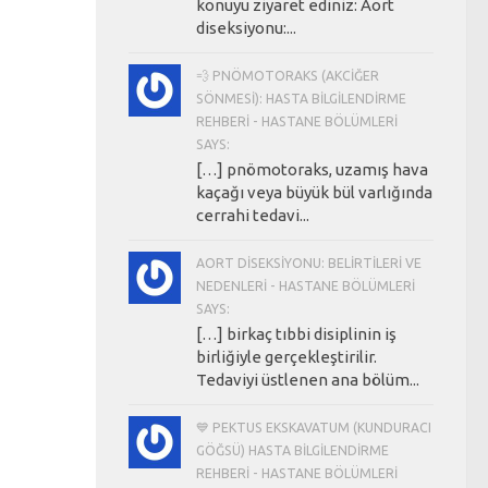
konuyu ziyaret ediniz: Aort
diseksiyonu:...
💨 PNÖMOTORAKS (AKCIĞER
SÖNMESI): HASTA BILGILENDIRME
REHBERI - HASTANE BÖLÜMLERI
SAYS:
[…] pnömotoraks, uzamış hava
kaçağı veya büyük bül varlığında
cerrahi tedavi...
AORT DISEKSIYONU: BELIRTILERI VE
NEDENLERI - HASTANE BÖLÜMLERI
SAYS:
[…] birkaç tıbbi disiplinin iş
birliğiyle gerçekleştirilir.
Tedaviyi üstlenen ana bölüm...
💙 PEKTUS EKSKAVATUM (KUNDURACI
GÖĞSÜ) HASTA BILGILENDIRME
REHBERI - HASTANE BÖLÜMLERI