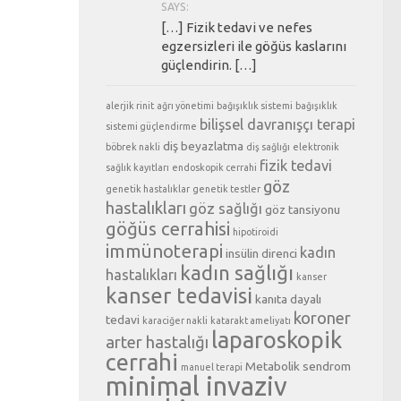
SAYS:
[…] Fizik tedavi ve nefes
egzersizleri ile göğüs kaslarını
güçlendirin. […]
alerjik rinit
ağrı yönetimi
bağışıklık sistemi
bağışıklık
bilişsel davranışçı terapi
sistemi güçlendirme
diş beyazlatma
böbrek nakli
diş sağlığı
elektronik
fizik tedavi
sağlık kayıtları
endoskopik cerrahi
göz
genetik hastalıklar
genetik testler
hastalıkları
göz sağlığı
göz tansiyonu
göğüs cerrahisi
hipotiroidi
immünoterapi
kadın
insülin direnci
kadın sağlığı
hastalıkları
kanser
kanser tedavisi
kanıta dayalı
koroner
tedavi
karaciğer nakli
katarakt ameliyatı
laparoskopik
arter hastalığı
cerrahi
Metabolik sendrom
manuel terapi
minimal invaziv