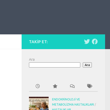
TAKIP ET:
Ara
Ara
ENDOKRINOLOJI VE
METABOLIZMA HASTALIKLARI
/
HASTALIKLAR