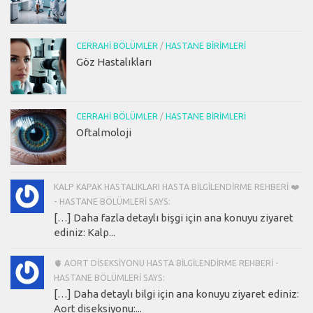
CERRAHI BÖLÜMLER
/
HASTANE BIRIMLERI
Göz Hastalıkları
CERRAHI BÖLÜMLER
/
HASTANE BIRIMLERI
Oftalmoloji
KALP KAPAK HASTALIKLARI HASTA BILGILENDIRME REHBERI ❤️
- HASTANE BÖLÜMLERI SAYS:
[…] Daha fazla detaylı bişgi için ana konuyu ziyaret
ediniz: Kalp...
🫀 AORT DISEKSIYONU HASTA BILGILENDIRME REHBERI -
HASTANE BÖLÜMLERI SAYS:
[…] Daha detaylı bilgi için ana konuyu ziyaret ediniz:
Aort diseksiyonu:...