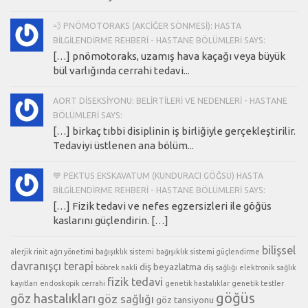
💨 PNÖMOTORAKS (AKCIĞER SÖNMESI): HASTA
BILGILENDIRME REHBERI - HASTANE BÖLÜMLERI SAYS:
[…] pnömotoraks, uzamış hava kaçağı veya büyük
bül varlığında cerrahi tedavi...
AORT DISEKSIYONU: BELIRTILERI VE NEDENLERI - HASTANE
BÖLÜMLERI SAYS:
[…] birkaç tıbbi disiplinin iş birliğiyle gerçekleştirilir.
Tedaviyi üstlenen ana bölüm...
💙 PEKTUS EKSKAVATUM (KUNDURACI GÖĞSÜ) HASTA
BILGILENDIRME REHBERI - HASTANE BÖLÜMLERI SAYS:
[…] Fizik tedavi ve nefes egzersizleri ile göğüs
kaslarını güçlendirin. […]
bilişsel
alerjik rinit
ağrı yönetimi
bağışıklık sistemi
bağışıklık sistemi güçlendirme
davranışçı terapi
diş beyazlatma
böbrek nakli
diş sağlığı
elektronik sağlık
fizik tedavi
kayıtları
endoskopik cerrahi
genetik hastalıklar
genetik testler
göğüs
göz hastalıkları
göz sağlığı
göz tansiyonu