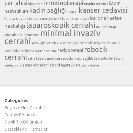
cerrahisi
immünoterapi
kadın
insülin direnci
hipotiroidi
kanser tedavisi
kadın sağlığı
hastalıkları
kanser
koroner arter
kanıta dayalı tedavi
karaciğer nakli
katarakt ameliyatı
laparoskopik cerrahi
hastalığı
manuel terapi
minimal invaziv
Metabolik sendrom
cerrahi
nörolojik rehabilitasyon
nörolojik bozukluklar
otoimmün
robotik
radyoterapi
hastalıklar
polikistik over sendromu
cerrahi
sağlık teknolojileri
safra kesesi ameliyatı
saç dökülmesi
stent
stres yönetimi
Tiroid hastalıkları
yerleştirme
tıbbi cihazlar
Categories
Beyin ve Sinir Cerrahisi
Cerrahi Bölümler
Dahili Tıp Bölümleri
Destekleyici Hizmetler