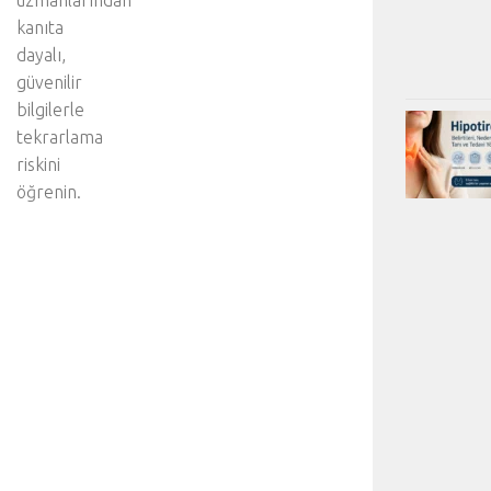
uzmanlarından
kanıta
dayalı,
güvenilir
bilgilerle
tekrarlama
riskini
öğrenin.