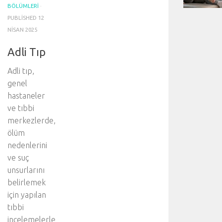
BÖLÜMLERI
·
PUBLISHED
12
NISAN 2025
Adli Tıp
Adli tıp,
genel
hastaneler
ve tıbbi
merkezlerde,
ölüm
nedenlerini
ve suç
unsurlarını
belirlemek
için yapılan
tıbbi
incelemelerle