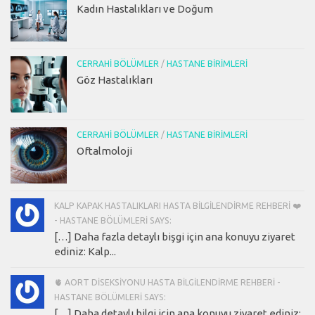
Kadın Hastalıkları ve Doğum
CERRAHI BÖLÜMLER
/
HASTANE BIRIMLERI
Göz Hastalıkları
CERRAHI BÖLÜMLER
/
HASTANE BIRIMLERI
Oftalmoloji
KALP KAPAK HASTALIKLARI HASTA BILGILENDIRME REHBERI ❤️
- HASTANE BÖLÜMLERI SAYS:
[…] Daha fazla detaylı bişgi için ana konuyu ziyaret
ediniz: Kalp...
🫀 AORT DISEKSIYONU HASTA BILGILENDIRME REHBERI -
HASTANE BÖLÜMLERI SAYS:
[…] Daha detaylı bilgi için ana konuyu ziyaret ediniz: