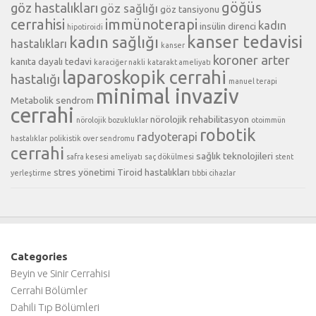
göğüs
göz hastalıkları
göz sağlığı
göz tansiyonu
cerrahisi
immünoterapi
kadın
insülin direnci
hipotiroidi
kanser tedavisi
kadın sağlığı
hastalıkları
kanser
koroner arter
kanıta dayalı tedavi
karaciğer nakli
katarakt ameliyatı
laparoskopik cerrahi
hastalığı
manuel terapi
minimal invaziv
Metabolik sendrom
cerrahi
nörolojik rehabilitasyon
nörolojik bozukluklar
otoimmün
robotik
radyoterapi
hastalıklar
polikistik over sendromu
cerrahi
sağlık teknolojileri
safra kesesi ameliyatı
saç dökülmesi
stent
stres yönetimi
Tiroid hastalıkları
yerleştirme
tıbbi cihazlar
Categories
Beyin ve Sinir Cerrahisi
Cerrahi Bölümler
Dahili Tıp Bölümleri