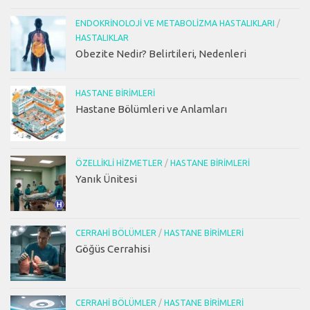
ENDOKRINOLOJI VE METABOLIZMA HASTALIKLARI
/
HASTALIKLAR
Obezite Nedir? Belirtileri, Nedenleri
HASTANE BIRIMLERI
Hastane Bölümleri ve Anlamları
ÖZELLIKLI HIZMETLER
/
HASTANE BIRIMLERI
Yanık Ünitesi
CERRAHI BÖLÜMLER
/
HASTANE BIRIMLERI
Göğüs Cerrahisi
CERRAHI BÖLÜMLER
/
HASTANE BIRIMLERI