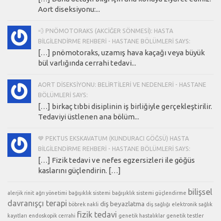
Aort diseksiyonu:...
💨 PNÖMOTORAKS (AKCIĞER SÖNMESI): HASTA
BILGILENDIRME REHBERI - HASTANE BÖLÜMLERI SAYS:
[…] pnömotoraks, uzamış hava kaçağı veya büyük
bül varlığında cerrahi tedavi...
AORT DISEKSIYONU: BELIRTILERI VE NEDENLERI - HASTANE
BÖLÜMLERI SAYS:
[…] birkaç tıbbi disiplinin iş birliğiyle gerçekleştirilir.
Tedaviyi üstlenen ana bölüm...
💙 PEKTUS EKSKAVATUM (KUNDURACI GÖĞSÜ) HASTA
BILGILENDIRME REHBERI - HASTANE BÖLÜMLERI SAYS:
[…] Fizik tedavi ve nefes egzersizleri ile göğüs
kaslarını güçlendirin. […]
bilişsel
alerjik rinit
ağrı yönetimi
bağışıklık sistemi
bağışıklık sistemi güçlendirme
davranışçı terapi
diş beyazlatma
böbrek nakli
diş sağlığı
elektronik sağlık
fizik tedavi
kayıtları
endoskopik cerrahi
genetik hastalıklar
genetik testler