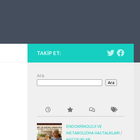
TAKIP ET:
Ara
Ara
ENDOKRINOLOJI VE
METABOLIZMA HASTALIKLARI
/
HASTALIKLAR