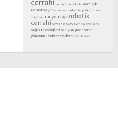
cerrahi
nörolojik
nörolojik bozukluklar
rehabilitasyon
otoimmün hastalıklar
polikistik over
robotik
radyoterapi
sendromu
cerrahi
safra kesesi ameliyatı
saç dökülmesi
sağlık teknolojileri
stres
stent yerleştirme
yönetimi
Tiroid hastalıkları
tıbbi cihazlar