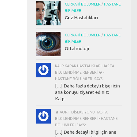
CERRAHI BÖLÜMLER
/
HASTANE
BIRIMLERI
Göz Hastalıkları
CERRAHI BÖLÜMLER
/
HASTANE
BIRIMLERI
Oftalmoloji
KALP KAPAK HASTALIKLARI HASTA
BILGILENDIRME REHBERI ❤️ -
HASTANE BÖLÜMLERI SAYS:
[…] Daha fazla detaylı bişgi için
ana konuyu ziyaret ediniz:
Kalp...
🫀 AORT DISEKSIYONU HASTA
BILGILENDIRME REHBERI - HASTANE
BÖLÜMLERI SAYS:
[…] Daha detaylı bilgi için ana