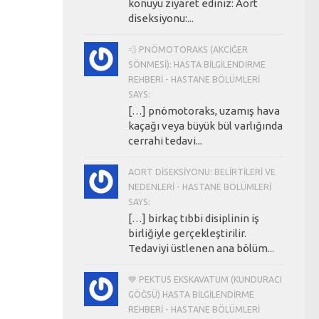
konuyu ziyaret ediniz: Aort
diseksiyonu:...
💨 PNÖMOTORAKS (AKCIĞER
SÖNMESI): HASTA BILGILENDIRME
REHBERI - HASTANE BÖLÜMLERI
SAYS:
[…] pnömotoraks, uzamış hava
kaçağı veya büyük bül varlığında
cerrahi tedavi...
AORT DISEKSIYONU: BELIRTILERI VE
NEDENLERI - HASTANE BÖLÜMLERI
SAYS:
[…] birkaç tıbbi disiplinin iş
birliğiyle gerçekleştirilir.
Tedaviyi üstlenen ana bölüm...
💙 PEKTUS EKSKAVATUM (KUNDURACI
GÖĞSÜ) HASTA BILGILENDIRME
REHBERI - HASTANE BÖLÜMLERI