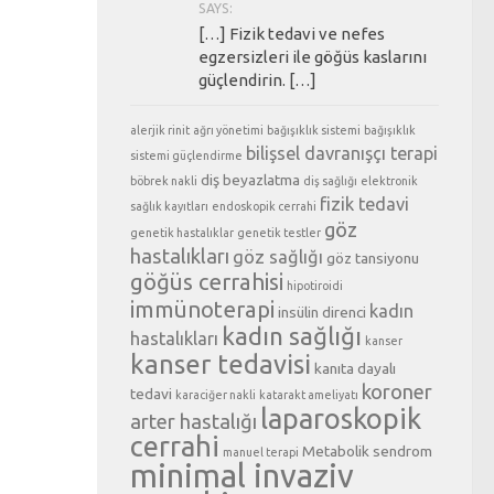
SAYS:
[…] Fizik tedavi ve nefes
egzersizleri ile göğüs kaslarını
güçlendirin. […]
alerjik rinit
ağrı yönetimi
bağışıklık sistemi
bağışıklık
bilişsel davranışçı terapi
sistemi güçlendirme
diş beyazlatma
böbrek nakli
diş sağlığı
elektronik
fizik tedavi
sağlık kayıtları
endoskopik cerrahi
göz
genetik hastalıklar
genetik testler
hastalıkları
göz sağlığı
göz tansiyonu
göğüs cerrahisi
hipotiroidi
immünoterapi
kadın
insülin direnci
kadın sağlığı
hastalıkları
kanser
kanser tedavisi
kanıta dayalı
koroner
tedavi
karaciğer nakli
katarakt ameliyatı
laparoskopik
arter hastalığı
cerrahi
Metabolik sendrom
manuel terapi
minimal invaziv