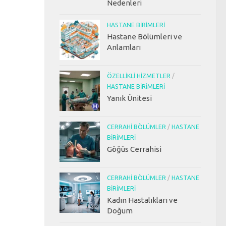
Nedenleri
HASTANE BIRIMLERI
Hastane Bölümleri ve
Anlamları
ÖZELLIKLI HIZMETLER
/
HASTANE BIRIMLERI
Yanık Ünitesi
CERRAHI BÖLÜMLER
/
HASTANE
BIRIMLERI
Göğüs Cerrahisi
CERRAHI BÖLÜMLER
/
HASTANE
BIRIMLERI
Kadın Hastalıkları ve
Doğum