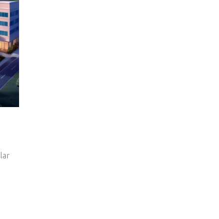
lar
.