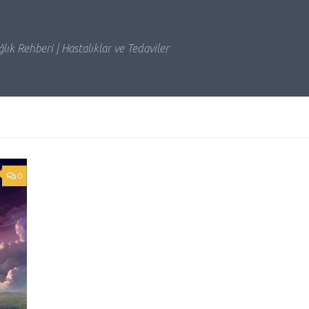
lık Rehberi | Hastalıklar ve Tedaviler
0